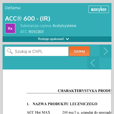
Delfarma
ACC® 600 - (IR)
Substancja czynna:
Acetylcysteine
Rx
ATC:
R05CB01