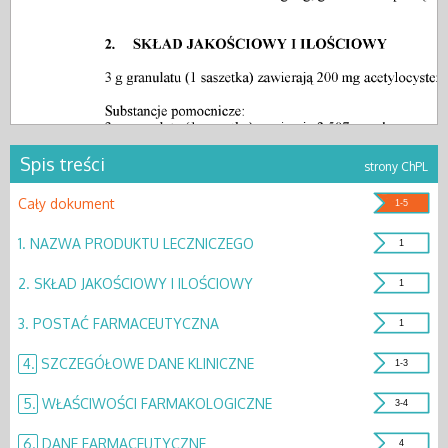
Spis treści
strony ChPL
Cały dokument
1-5
1.
NAZWA PRODUKTU LECZNICZEGO
1
2.
SKŁAD JAKOŚCIOWY I ILOŚCIOWY
1
3.
POSTAĆ FARMACEUTYCZNA
1
4.
SZCZEGÓŁOWE DANE KLINICZNE
1-3
5.
WŁAŚCIWOŚCI FARMAKOLOGICZNE
3-4
6.
DANE FARMACEUTYCZNE
4