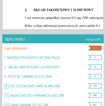
Spis treści
strony ChPL
Cały dokument
1-7
1.
NAZWA PRODUKTU LECZNICZEGO
1
2.
SKŁAD JAKOŚCIOWY I ILOŚCIOWY
1
3.
POSTAĆ FARMACEUTYCZNA
1
4.
SZCZEGÓŁOWE DANE KLINICZNE
1-5
5.
WŁAŚCIWOŚCI FARMAKOLOGICZNE
5-6
6.
DANE FARMACEUTYCZNE
6-7