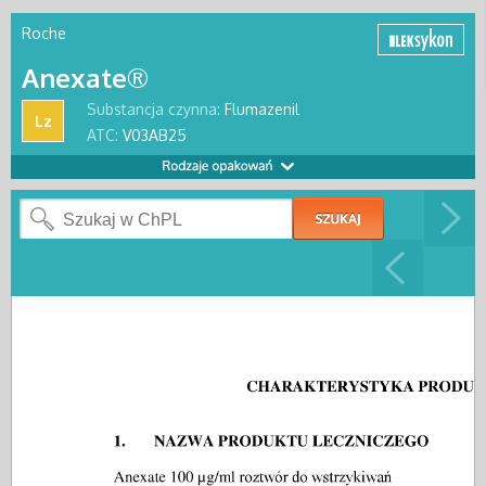
Roche
Anexate®
Substancja czynna:
Flumazenil
Lz
ATC:
V03AB25