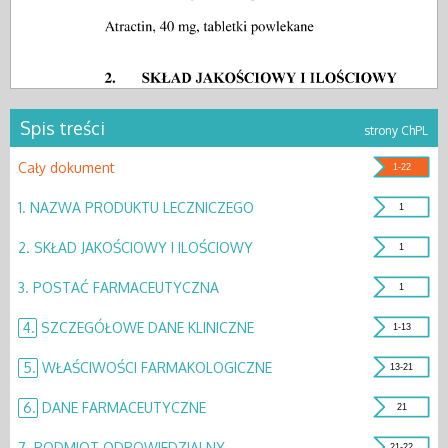
Spis treści
strony ChPL
Cały dokument
1-22
1.
NAZWA PRODUKTU LECZNICZEGO
1
2.
SKŁAD JAKOŚCIOWY I ILOŚCIOWY
1
3.
POSTAĆ FARMACEUTYCZNA
1
4.
SZCZEGÓŁOWE DANE KLINICZNE
1-13
5.
WŁAŚCIWOŚCI FARMAKOLOGICZNE
13-21
6.
DANE FARMACEUTYCZNE
21
7.
PODMIOT ODPOWIEDZIALNY
21-22