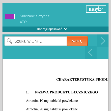
Substancja czynna:
ATC: