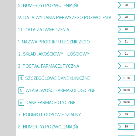
8.
NUMER(-Y) POZWOLENIA(Ń)
20
9.
DATA WYDANIA PIERWSZEGO POZWOLENIA
20
10.
DATA ZATWIERDZENIA
20
1.
NAZWA PRODUKTU LECZNICZEGO
21
2.
SKŁAD JAKOŚCIOWY I ILOŚCIOWY
21
3.
POSTAĆ FARMACEUTYCZNA
21
4.
SZCZEGÓŁOWE DANE KLINICZNE
21-28
5.
WŁAŚCIWOŚCI FARMAKOLOGICZNE
28-38
6.
DANE FARMACEUTYCZNE
38-39
7.
PODMIOT ODPOWIEDZIALNY
39
8.
NUMER(-Y) POZWOLENIA(Ń)
39