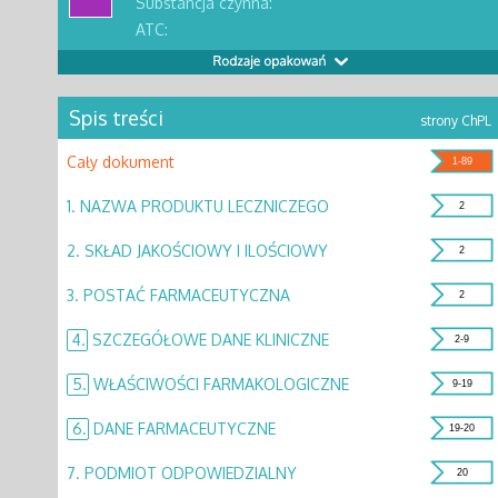
Substancja czynna:
ATC:
Spis treści
strony ChPL
Cały dokument
1-89
1.
NAZWA PRODUKTU LECZNICZEGO
2
2.
SKŁAD JAKOŚCIOWY I ILOŚCIOWY
2
3.
POSTAĆ FARMACEUTYCZNA
2
4.
SZCZEGÓŁOWE DANE KLINICZNE
2-9
5.
WŁAŚCIWOŚCI FARMAKOLOGICZNE
9-19
6.
DANE FARMACEUTYCZNE
19-20
7.
PODMIOT ODPOWIEDZIALNY
20