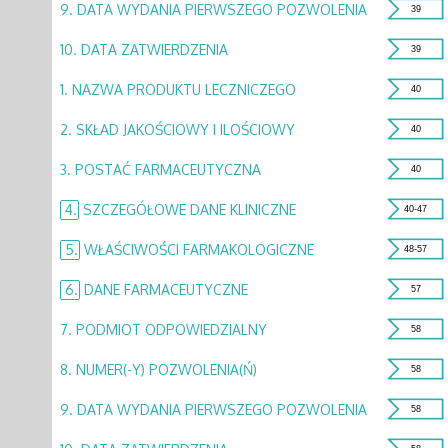
9.
DATA WYDANIA PIERWSZEGO POZWOLENIA
39
10.
DATA ZATWIERDZENIA
39
1.
NAZWA PRODUKTU LECZNICZEGO
40
2.
SKŁAD JAKOŚCIOWY I ILOŚCIOWY
40
3.
POSTAĆ FARMACEUTYCZNA
40
4.
SZCZEGÓŁOWE DANE KLINICZNE
40-47
5.
WŁAŚCIWOŚCI FARMAKOLOGICZNE
48-57
6.
DANE FARMACEUTYCZNE
57
7.
PODMIOT ODPOWIEDZIALNY
58
8.
NUMER(-Y) POZWOLENIA(Ń)
58
9.
DATA WYDANIA PIERWSZEGO POZWOLENIA
58