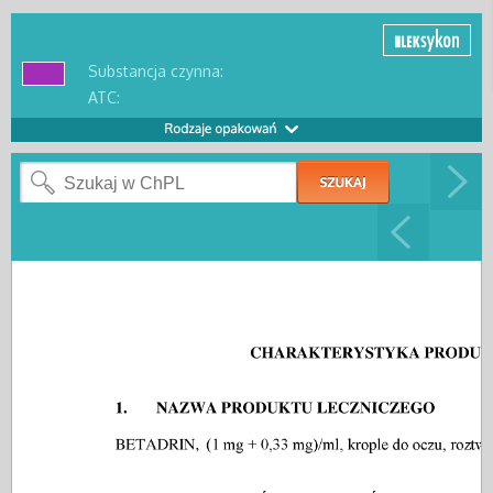
Substancja czynna:
ATC: