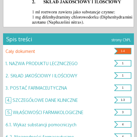
Spis treści
strony ChPL
Cały dokument
1-4
1.
NAZWA PRODUKTU LECZNICZEGO
1
2.
SKŁAD JAKOŚCIOWY I ILOŚCIOWY
1
3.
POSTAĆ FARMACEUTYCZNA
1
4.
SZCZEGÓŁOWE DANE KLINICZNE
1-3
5.
WŁAŚCIWOŚCI FARMAKOLOGICZNE
3
6.1.
Wykaz substancji pomocniczych
4
6.2.
Niezgodności farmaceutyczne
4