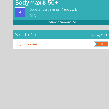
Bodymax® 50+
Substancja czynna:
Prep. złoż.
SD
ATC:
Spis treści
strony ChPL
Cały dokument
1-0