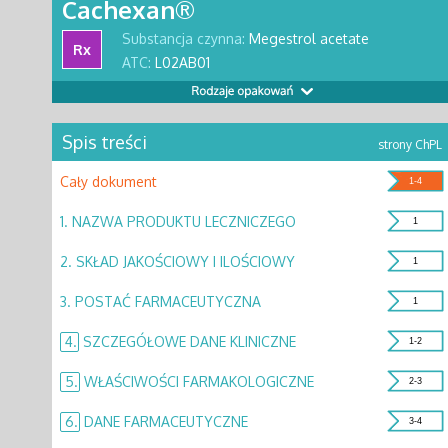
Cachexan®
Substancja czynna:
Megestrol acetate
Rx
ATC:
L02AB01
Spis treści
strony ChPL
Cały dokument
1-4
1.
NAZWA PRODUKTU LECZNICZEGO
1
2.
SKŁAD JAKOŚCIOWY I ILOŚCIOWY
1
3.
POSTAĆ FARMACEUTYCZNA
1
4.
SZCZEGÓŁOWE DANE KLINICZNE
1-2
5.
WŁAŚCIWOŚCI FARMAKOLOGICZNE
2-3
6.
DANE FARMACEUTYCZNE
3-4