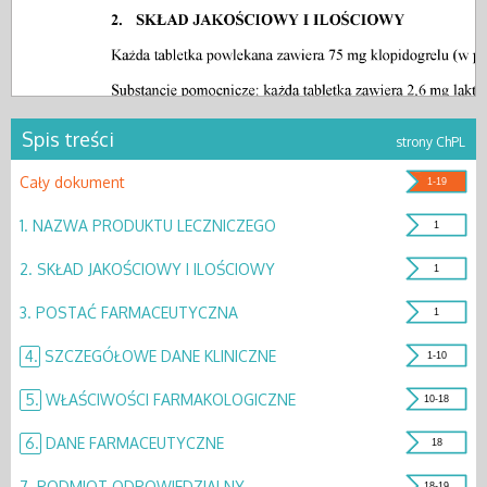
Spis treści
strony ChPL
Cały dokument
1-19
1.
NAZWA PRODUKTU LECZNICZEGO
1
2.
SKŁAD JAKOŚCIOWY I ILOŚCIOWY
1
3.
POSTAĆ FARMACEUTYCZNA
1
4.
SZCZEGÓŁOWE DANE KLINICZNE
1-10
5.
WŁAŚCIWOŚCI FARMAKOLOGICZNE
10-18
6.
DANE FARMACEUTYCZNE
18
7.
PODMIOT ODPOWIEDZIALNY
18-19