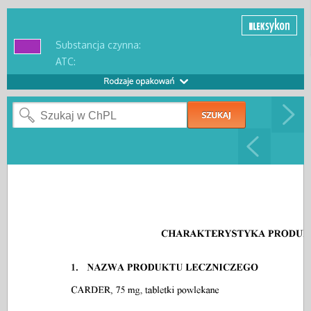
Substancja czynna:
ATC: