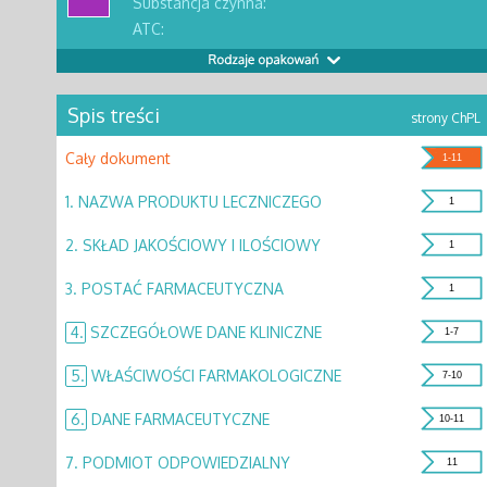
Substancja czynna:
ATC:
Spis treści
strony ChPL
Cały dokument
1-11
1.
NAZWA PRODUKTU LECZNICZEGO
1
2.
SKŁAD JAKOŚCIOWY I ILOŚCIOWY
1
3.
POSTAĆ FARMACEUTYCZNA
1
4.
SZCZEGÓŁOWE DANE KLINICZNE
1-7
5.
WŁAŚCIWOŚCI FARMAKOLOGICZNE
7-10
6.
DANE FARMACEUTYCZNE
10-11
7.
PODMIOT ODPOWIEDZIALNY
11