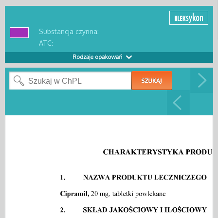
Substancja czynna:
ATC: