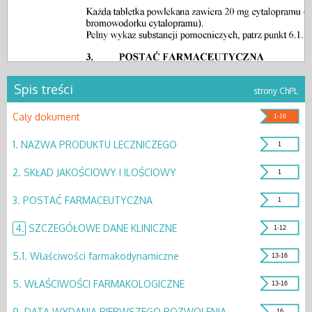
Spis treści
strony ChPL
Cały dokument
1-16
1.
NAZWA PRODUKTU LECZNICZEGO
1
2.
SKŁAD JAKOŚCIOWY I ILOŚCIOWY
1
3.
POSTAĆ FARMACEUTYCZNA
1
4.
SZCZEGÓŁOWE DANE KLINICZNE
1-12
5.1.
Właściwości farmakodynamiczne
13-16
5.
WŁAŚCIWOŚCI FARMAKOLOGICZNE
13-16
9.
DATA WYDANIA PIERWSZEGO POZWOLENIA
16