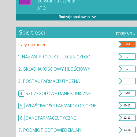
Substancja czynna:
ATC:
Spis treści
strony ChPL
Cały dokument
1-14
1.
NAZWA PRODUKTU LECZNICZEGO
1
2.
SKŁAD JAKOŚCIOWY I ILOŚCIOWY
1
3.
POSTAĆ FARMACEUTYCZNA
1
4.
SZCZEGÓŁOWE DANE KLINICZNE
1-10
5.
WŁAŚCIWOŚCI FARMAKOLOGICZNE
10-12
6.
DANE FARMACEUTYCZNE
12-13
7.
PODMIOT ODPOWIEDZIALNY
13-14