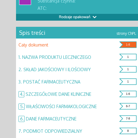
Substancja czynna:
ATC:
Spis treści
strony ChPL
Cały dokument
1-8
1.
NAZWA PRODUKTU LECZNICZEGO
1
2.
SKŁAD JAKOŚCIOWY I ILOŚCIOWY
1
3.
POSTAĆ FARMACEUTYCZNA
1
4.
SZCZEGÓŁOWE DANE KLINICZNE
1-6
5.
WŁAŚCIWOŚCI FARMAKOLOGICZNE
6-7
6.
DANE FARMACEUTYCZNE
7-8
7.
PODMIOT ODPOWIEDZIALNY
8