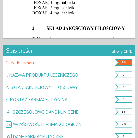
Spis treści
strony ChPL
Cały dokument
1-9
1.
NAZWA PRODUKTU LECZNICZEGO
1
2.
SKŁAD JAKOŚCIOWY I ILOŚCIOWY
1
3.
POSTAĆ FARMACEUTYCZNA
1
4.
SZCZEGÓŁOWE DANE KLINICZNE
1-6
5.
WŁAŚCIWOŚCI FARMAKOLOGICZNE
7-8
6.
DANE FARMACEUTYCZNE
8