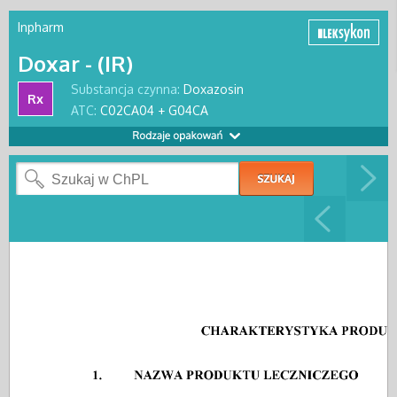
Inpharm
Doxar - (IR)
Substancja czynna:
Doxazosin
Rx
ATC:
C02CA04 + G04CA