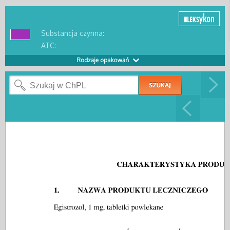
Substancja czynna:
ATC: