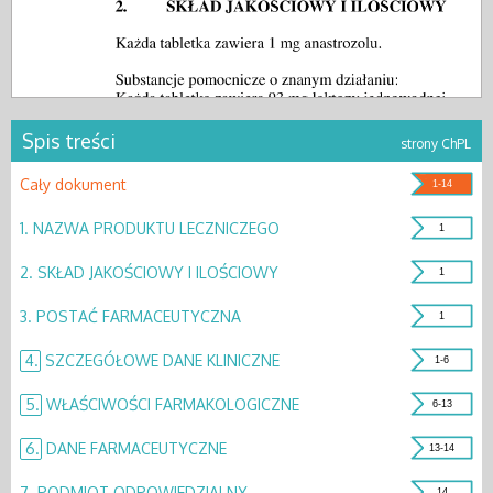
Spis treści
strony ChPL
Cały dokument
1-14
1.
NAZWA PRODUKTU LECZNICZEGO
1
2.
SKŁAD JAKOŚCIOWY I ILOŚCIOWY
1
3.
POSTAĆ FARMACEUTYCZNA
1
4.
SZCZEGÓŁOWE DANE KLINICZNE
1-6
5.
WŁAŚCIWOŚCI FARMAKOLOGICZNE
6-13
6.
DANE FARMACEUTYCZNE
13-14
7.
PODMIOT ODPOWIEDZIALNY
14