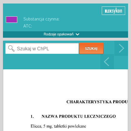
Substancja czynna:
ATC: