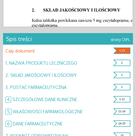
Spis treści
strony ChPL
Cały dokument
1-15
1.
NAZWA PRODUKTU LECZNICZEGO
1
2.
SKŁAD JAKOŚCIOWY I ILOŚCIOWY
1
3.
POSTAĆ FARMACEUTYCZNA
1
4.
SZCZEGÓŁOWE DANE KLINICZNE
1-11
5.
WŁAŚCIWOŚCI FARMAKOLOGICZNE
11-14
6.
DANE FARMACEUTYCZNE
14-15
7.
PODMIOT ODPOWIEDZIALNY
15