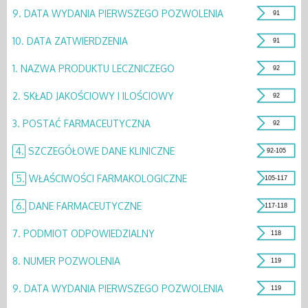
9.
DATA WYDANIA PIERWSZEGO POZWOLENIA
91
10.
DATA ZATWIERDZENIA
91
1.
NAZWA PRODUKTU LECZNICZEGO
92
2.
SKŁAD JAKOŚCIOWY I ILOŚCIOWY
92
3.
POSTAĆ FARMACEUTYCZNA
92
4.
SZCZEGÓŁOWE DANE KLINICZNE
92-105
5.
WŁAŚCIWOŚCI FARMAKOLOGICZNE
105-117
6.
DANE FARMACEUTYCZNE
117-118
7.
PODMIOT ODPOWIEDZIALNY
118
8.
NUMER POZWOLENIA
119
9.
DATA WYDANIA PIERWSZEGO POZWOLENIA
119