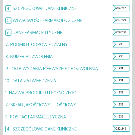
4.
SZCZEGÓŁOWE DANE KLINICZNE
204-217
5.
WŁAŚCIWOŚCI FARMAKOLOGICZNE
217-229
6.
DANE FARMACEUTYCZNE
229-230
7.
PODMIOT ODPOWIEDZIALNY
230
8.
NUMER POZWOLENIA
230
9.
DATA WYDANIA PIERWSZEGO POZWOLENIA
231
10.
DATA ZATWIERDZENIA
231
1.
NAZWA PRODUKTU LECZNICZEGO
232
2.
SKŁAD JAKOŚCIOWY I ILOŚCIOWY
232
3.
POSTAĆ FARMACEUTYCZNA
232
4.
SZCZEGÓŁOWE DANE KLINICZNE
232-245