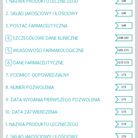
1.
NAZWA PRODUKTU LECZNICZEGO
148
2.
SKŁAD JAKOŚCIOWY I ILOŚCIOWY
148
3.
POSTAĆ FARMACEUTYCZNA
148
4.
SZCZEGÓŁOWE DANE KLINICZNE
148-161
5.
WŁAŚCIWOŚCI FARMAKOLOGICZNE
161-172
6.
DANE FARMACEUTYCZNE
172-173
7.
PODMIOT ODPOWIEDZIALNY
173
8.
NUMER POZWOLENIA
173
9.
DATA WYDANIA PIERWSZEGO POZWOLENIA
173
10.
DATA ZATWIERDZENIA
173
1.
NAZWA PRODUKTU LECZNICZEGO
174
2.
SKŁAD JAKOŚCIOWY I ILOŚCIOWY
174