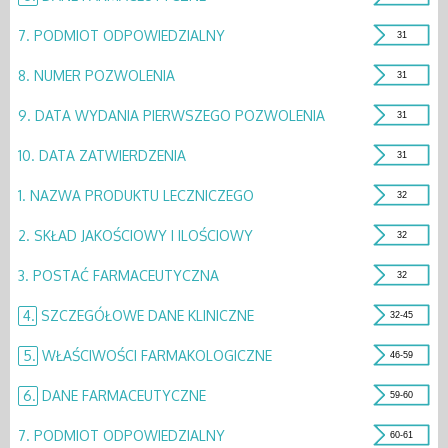
7.
PODMIOT ODPOWIEDZIALNY
31
8.
NUMER POZWOLENIA
31
9.
DATA WYDANIA PIERWSZEGO POZWOLENIA
31
10.
DATA ZATWIERDZENIA
31
1.
NAZWA PRODUKTU LECZNICZEGO
32
2.
SKŁAD JAKOŚCIOWY I ILOŚCIOWY
32
3.
POSTAĆ FARMACEUTYCZNA
32
4.
SZCZEGÓŁOWE DANE KLINICZNE
32-45
5.
WŁAŚCIWOŚCI FARMAKOLOGICZNE
46-59
6.
DANE FARMACEUTYCZNE
59-60
7.
PODMIOT ODPOWIEDZIALNY
60-61