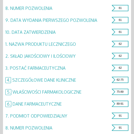
8.
NUMER POZWOLENIA
61
9.
DATA WYDANIA PIERWSZEGO POZWOLENIA
61
10.
DATA ZATWIERDZENIA
61
1.
NAZWA PRODUKTU LECZNICZEGO
62
2.
SKŁAD JAKOŚCIOWY I ILOŚCIOWY
62
3.
POSTAĆ FARMACEUTYCZNA
62
4.
SZCZEGÓŁOWE DANE KLINICZNE
62-75
5.
WŁAŚCIWOŚCI FARMAKOLOGICZNE
75-89
6.
DANE FARMACEUTYCZNE
89-91
7.
PODMIOT ODPOWIEDZIALNY
91
8.
NUMER POZWOLENIA
91