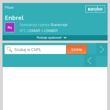
Pfizer
Enbrel
Substancja czynna:
Etanercept
Rx
ATC:
L04AA11 + L04AB01