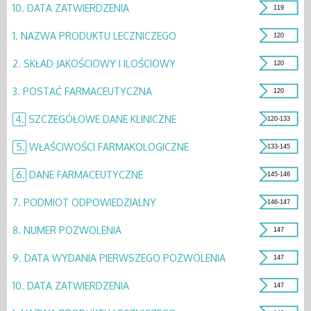
10.
DATA ZATWIERDZENIA
119
1.
NAZWA PRODUKTU LECZNICZEGO
120
2.
SKŁAD JAKOŚCIOWY I ILOŚCIOWY
120
3.
POSTAĆ FARMACEUTYCZNA
120
4.
SZCZEGÓŁOWE DANE KLINICZNE
120-133
5.
WŁAŚCIWOŚCI FARMAKOLOGICZNE
133-145
6.
DANE FARMACEUTYCZNE
145-146
7.
PODMIOT ODPOWIEDZIALNY
146-147
8.
NUMER POZWOLENIA
147
9.
DATA WYDANIA PIERWSZEGO POZWOLENIA
147
10.
DATA ZATWIERDZENIA
147