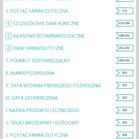
3.
POSTAĆ FARMACEUTYCZNA
174
4.
SZCZEGÓŁOWE DANE KLINICZNE
174-188
5.
WŁAŚCIWOŚCI FARMAKOLOGICZNE
188-201
6.
DANE FARMACEUTYCZNE
201-202
7.
PODMIOT ODPOWIEDZIALNY
202-203
8.
NUMER POZWOLENIA
203
9.
DATA WYDANIA PIERWSZEGO POZWOLENIA
203
10.
DATA ZATWIERDZENIA
203
1.
NAZWA PRODUKTU LECZNICZEGO
204
2.
SKŁAD JAKOŚCIOWY I ILOŚCIOWY
204
3.
POSTAĆ FARMACEUTYCZNA
204