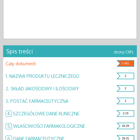
Spis treści
strony ChPL
Cały dokument
1-481
1.
NAZWA PRODUKTU LECZNICZEGO
2
2.
SKŁAD JAKOŚCIOWY I ILOŚCIOWY
2
3.
POSTAĆ FARMACEUTYCZNA
2
4.
SZCZEGÓŁOWE DANE KLINICZNE
2-15
5.
WŁAŚCIWOŚCI FARMAKOLOGICZNE
16-29
6.
DANE FARMACEUTYCZNE
29-31