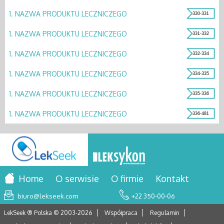
1.
NAZWA PRODUKTU LECZNICZEGO
330-331
1.
NAZWA PRODUKTU LECZNICZEGO
331-332
1.
NAZWA PRODUKTU LECZNICZEGO
332-334
1.
NAZWA PRODUKTU LECZNICZEGO
334-335
1.
NAZWA PRODUKTU LECZNICZEGO
335-336
1.
NAZWA PRODUKTU LECZNICZEGO
336-481
Home
O serwisie
O firmie
Kontakt
biuro@lekseek.com
+22 350-00-06
LekSeek ® Polska © 2003-
2026
Współpraca
Regulamin