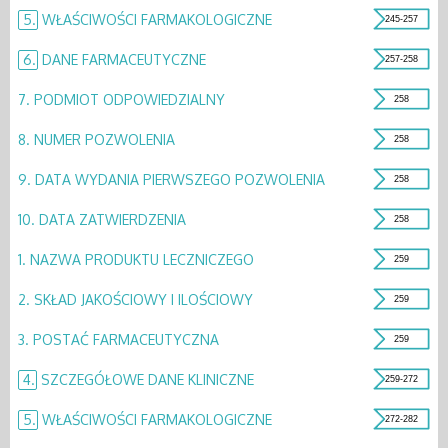
5.
WŁAŚCIWOŚCI FARMAKOLOGICZNE
245-257
6.
DANE FARMACEUTYCZNE
257-258
7.
PODMIOT ODPOWIEDZIALNY
258
8.
NUMER POZWOLENIA
258
9.
DATA WYDANIA PIERWSZEGO POZWOLENIA
258
10.
DATA ZATWIERDZENIA
258
1.
NAZWA PRODUKTU LECZNICZEGO
259
2.
SKŁAD JAKOŚCIOWY I ILOŚCIOWY
259
3.
POSTAĆ FARMACEUTYCZNA
259
4.
SZCZEGÓŁOWE DANE KLINICZNE
259-272
5.
WŁAŚCIWOŚCI FARMAKOLOGICZNE
272-282