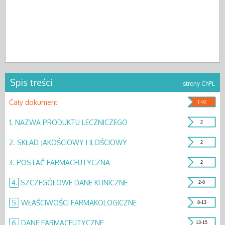
Spis treści
strony ChPL
Cały dokument
1-62
1.
NAZWA PRODUKTU LECZNICZEGO
2
2.
SKŁAD JAKOŚCIOWY I ILOŚCIOWY
2
3.
POSTAĆ FARMACEUTYCZNA
2
4.
SZCZEGÓŁOWE DANE KLINICZNE
2-8
5.
WŁAŚCIWOŚCI FARMAKOLOGICZNE
8-13
6.
DANE FARMACEUTYCZNE
13-15