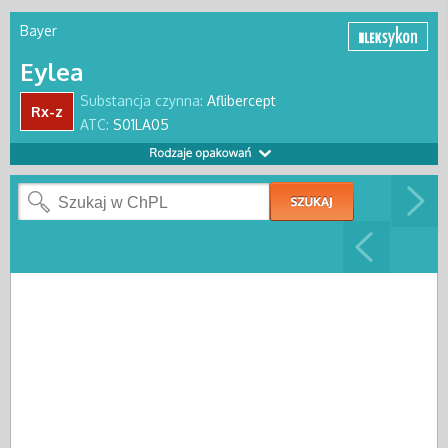
Bayer
Eylea
Substancja czynna:
Aflibercept
Rx-z
ATC:
S01LA05