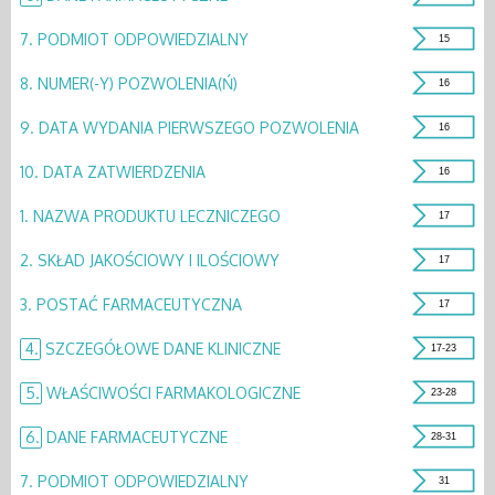
7.
PODMIOT ODPOWIEDZIALNY
15
8.
NUMER(-Y) POZWOLENIA(Ń)
16
9.
DATA WYDANIA PIERWSZEGO POZWOLENIA
16
10.
DATA ZATWIERDZENIA
16
1.
NAZWA PRODUKTU LECZNICZEGO
17
2.
SKŁAD JAKOŚCIOWY I ILOŚCIOWY
17
3.
POSTAĆ FARMACEUTYCZNA
17
4.
SZCZEGÓŁOWE DANE KLINICZNE
17-23
5.
WŁAŚCIWOŚCI FARMAKOLOGICZNE
23-28
6.
DANE FARMACEUTYCZNE
28-31
7.
PODMIOT ODPOWIEDZIALNY
31