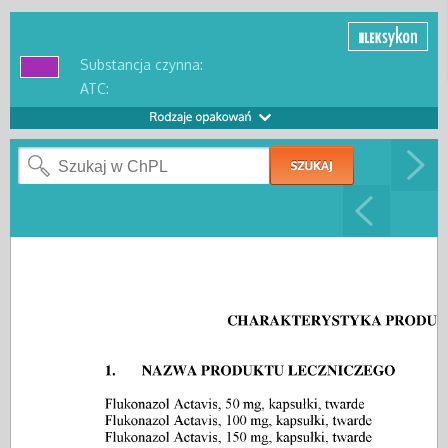
Substancja czynna:
ATC: