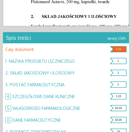
Spis treści
strony ChPL
Cały dokument
1-21
1.
NAZWA PRODUKTU LECZNICZEGO
1
2.
SKŁAD JAKOŚCIOWY I ILOŚCIOWY
1
3.
POSTAĆ FARMACEUTYCZNA
1
4.
SZCZEGÓŁOWE DANE KLINICZNE
1-15
5.
WŁAŚCIWOŚCI FARMAKOLOGICZNE
16-19
6.
DANE FARMACEUTYCZNE
19-20
7.
PODMIOT ODPOWIEDZIALNY
20