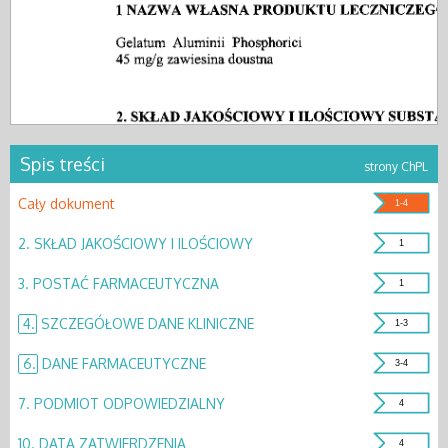
Spis treści
strony ChPL
Cały dokument
1-4
2.
SKŁAD JAKOŚCIOWY I ILOŚCIOWY
1
3.
POSTAĆ FARMACEUTYCZNA
1
4.
SZCZEGÓŁOWE DANE KLINICZNE
1-3
6.
DANE FARMACEUTYCZNE
3-4
7.
PODMIOT ODPOWIEDZIALNY
4
10.
DATA ZATWIERDZENIA
4