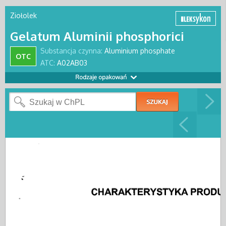
Ziołolek
Gelatum Aluminii phosphorici
Substancja czynna:
Aluminium phosphate
OTC
ATC:
A02AB03