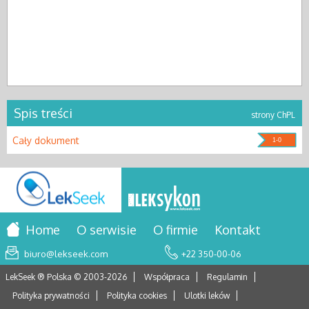
Spis treści
strony ChPL
Cały dokument
1-0
Home
O serwisie
O firmie
Kontakt
biuro@lekseek.com
+22 350-00-06
LekSeek ® Polska © 2003-
2026
Współpraca
Regulamin
Polityka prywatności
Polityka cookies
Ulotki leków