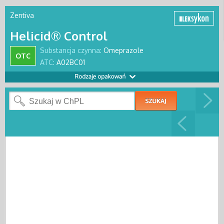
Zentiva
Helicid® Control
Substancja czynna:
Omeprazole
OTC
ATC:
A02BC01