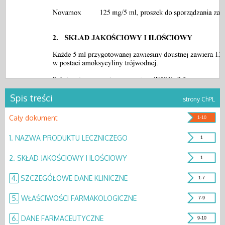
Spis treści
strony ChPL
Cały dokument
1-10
1.
NAZWA PRODUKTU LECZNICZEGO
1
2.
SKŁAD JAKOŚCIOWY I ILOŚCIOWY
1
4.
SZCZEGÓŁOWE DANE KLINICZNE
1-7
5.
WŁAŚCIWOŚCI FARMAKOLOGICZNE
7-9
6.
DANE FARMACEUTYCZNE
9-10