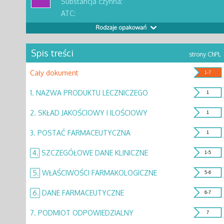
Substancja czynna:
ATC:
Spis treści
strony ChPL
Cały dokument
1-7
1.
NAZWA PRODUKTU LECZNICZEGO
1
2.
SKŁAD JAKOŚCIOWY I ILOŚCIOWY
1
3.
POSTAĆ FARMACEUTYCZNA
1
4.
SZCZEGÓŁOWE DANE KLINICZNE
1-5
5.
WŁAŚCIWOŚCI FARMAKOLOGICZNE
5-6
6.
DANE FARMACEUTYCZNE
6-7
7.
PODMIOT ODPOWIEDZIALNY
7