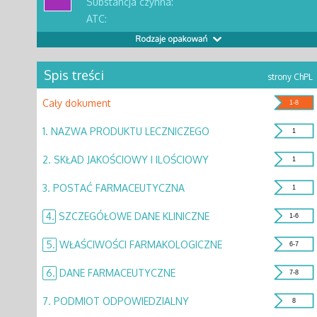
Substancja czynna:
ATC:
Spis treści
strony ChPL
Cały dokument
1-8
1.
NAZWA PRODUKTU LECZNICZEGO
1
2.
SKŁAD JAKOŚCIOWY I ILOŚCIOWY
1
3.
POSTAĆ FARMACEUTYCZNA
1
4.
SZCZEGÓŁOWE DANE KLINICZNE
1-6
5.
WŁAŚCIWOŚCI FARMAKOLOGICZNE
6-7
6.
DANE FARMACEUTYCZNE
7-8
7.
PODMIOT ODPOWIEDZIALNY
8