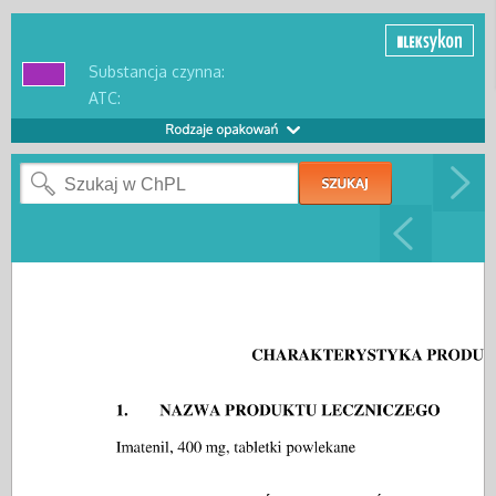
Substancja czynna:
ATC: