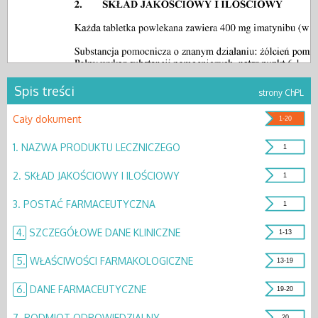
Spis treści
strony ChPL
Cały dokument
1-20
1.
NAZWA PRODUKTU LECZNICZEGO
1
2.
SKŁAD JAKOŚCIOWY I ILOŚCIOWY
1
3.
POSTAĆ FARMACEUTYCZNA
1
4.
SZCZEGÓŁOWE DANE KLINICZNE
1-13
5.
WŁAŚCIWOŚCI FARMAKOLOGICZNE
13-19
6.
DANE FARMACEUTYCZNE
19-20
7.
PODMIOT ODPOWIEDZIALNY
20