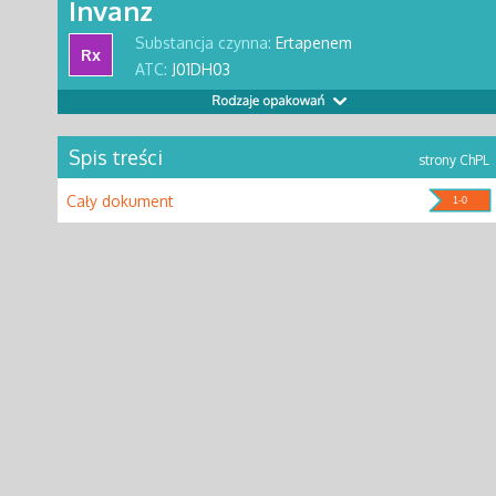
Invanz
Substancja czynna:
Ertapenem
Rx
ATC:
J01DH03
Spis treści
strony ChPL
Cały dokument
1-0