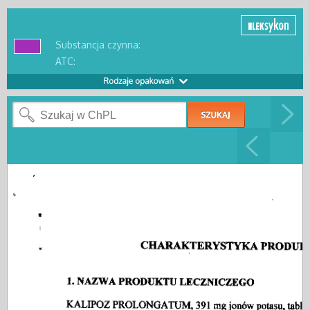
Substancja czynna:
ATC: