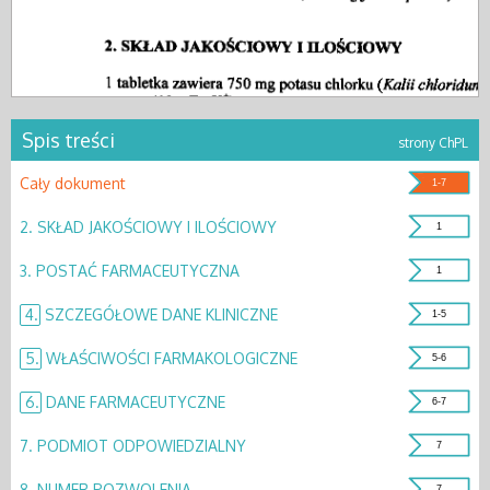
Spis treści
strony ChPL
Cały dokument
1-7
2.
SKŁAD JAKOŚCIOWY I ILOŚCIOWY
1
3.
POSTAĆ FARMACEUTYCZNA
1
4.
SZCZEGÓŁOWE DANE KLINICZNE
1-5
5.
WŁAŚCIWOŚCI FARMAKOLOGICZNE
5-6
6.
DANE FARMACEUTYCZNE
6-7
7.
PODMIOT ODPOWIEDZIALNY
7
8.
NUMER POZWOLENIA
7