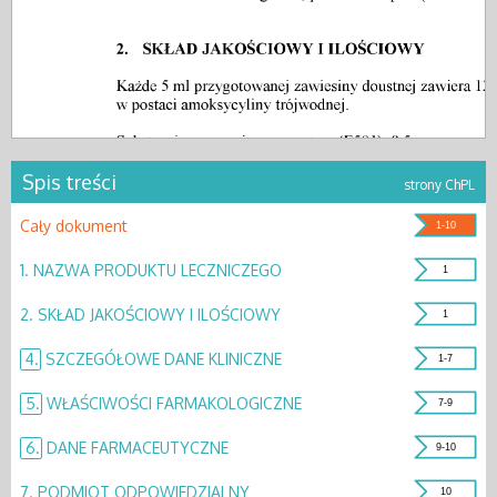
Spis treści
strony ChPL
Cały dokument
1-10
1.
NAZWA PRODUKTU LECZNICZEGO
1
2.
SKŁAD JAKOŚCIOWY I ILOŚCIOWY
1
4.
SZCZEGÓŁOWE DANE KLINICZNE
1-7
5.
WŁAŚCIWOŚCI FARMAKOLOGICZNE
7-9
6.
DANE FARMACEUTYCZNE
9-10
7.
PODMIOT ODPOWIEDZIALNY
10