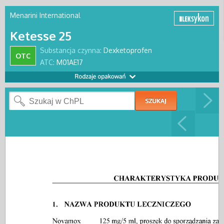
Menarini International
Ketesse 25
Substancja czynna:
Dexketoprofen
OTC
ATC:
M01AE17