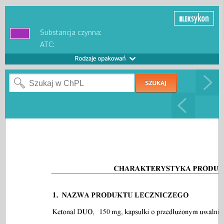
Substancja czynna:
ATC: