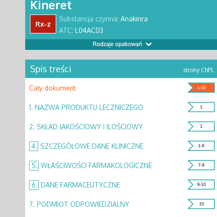
Kineret
Substancja czynna:
Anakinra
Rx-z
ATC:
L04AC03
Spis treści
strony ChPL
Cały dokument
1-10
1.
NAZWA PRODUKTU LECZNICZEGO
1
2.
SKŁAD JAKOŚCIOWY I ILOŚCIOWY
1
4.
SZCZEGÓŁOWE DANE KLINICZNE
1-6
5.
WŁAŚCIWOŚCI FARMAKOLOGICZNE
7-9
6.
DANE FARMACEUTYCZNE
9-10
7.
PODMIOT ODPOWIEDZIALNY
10