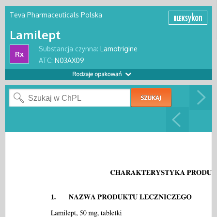
Teva Pharmaceuticals Polska
Lamilept
Substancja czynna:
Lamotrigine
Rx
ATC:
N03AX09