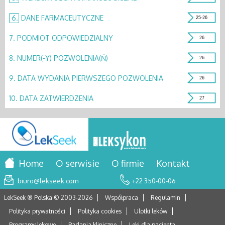
6.
DANE FARMACEUTYCZNE
25-26
7.
PODMIOT ODPOWIEDZIALNY
26
8.
NUMER(-Y) POZWOLENIA(Ń)
26
9.
DATA WYDANIA PIERWSZEGO POZWOLENIA
26
10.
DATA ZATWIERDZENIA
27
Home
O serwisie
O firmie
Kontakt
biuro@lekseek.com
+22 350-00-06
LekSeek ® Polska © 2003-
2026
Współpraca
Regulamin
Polityka prywatności
Polityka cookies
Ulotki leków
Programy lekowe
Badania kliniczne
Leki dla pacjenta