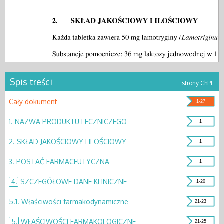
Spis treści
strony ChPL
Cały dokument
1-27
1.
NAZWA PRODUKTU LECZNICZEGO
1
2.
SKŁAD JAKOŚCIOWY I ILOŚCIOWY
1
3.
POSTAĆ FARMACEUTYCZNA
1
4.
SZCZEGÓŁOWE DANE KLINICZNE
1-20
5.1.
Właściwości farmakodynamiczne
21-23
5.
WŁAŚCIWOŚCI FARMAKOLOGICZNE
21-25