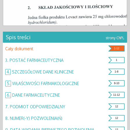
Spis treści
strony ChPL
Cały dokument
1-12
3.
POSTAĆ FARMACEUTYCZNA
1
4.
SZCZEGÓŁOWE DANE KLINICZNE
1-8
5.
WŁAŚCIWOŚCI FARMAKOLOGICZNE
8-10
6.
DANE FARMACEUTYCZNE
11-12
7.
PODMIOT ODPOWIEDZIALNY
12
8.
NUMER(-Y) POZWOLENIA(Ń)
12
9.
DATA WYDANIA PIERWSZEGO POZWOLENIA
12