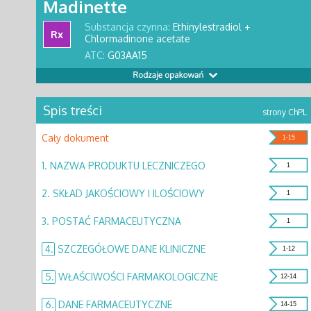
Madinette
Substancja czynna:
Ethinylestradiol +
Rx
Chlormadinone acetate
ATC:
G03AA15
Spis treści
strony ChPL
Cały dokument
1-15
1.
NAZWA PRODUKTU LECZNICZEGO
1
2.
SKŁAD JAKOŚCIOWY I ILOŚCIOWY
1
3.
POSTAĆ FARMACEUTYCZNA
1
4.
SZCZEGÓŁOWE DANE KLINICZNE
1-12
5.
WŁAŚCIWOŚCI FARMAKOLOGICZNE
12-14
6.
DANE FARMACEUTYCZNE
14-15