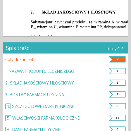
Spis treści
strony ChPL
Cały dokument
1-6
1.
NAZWA PRODUKTU LECZNICZEGO
1
2.
SKŁAD JAKOŚCIOWY I ILOŚCIOWY
1
3.
POSTAĆ FARMACEUTYCZNA
1
4.
SZCZEGÓŁOWE DANE KLINICZNE
1-3
5.
WŁAŚCIWOŚCI FARMAKOLOGICZNE
3-5
6.
DANE FARMACEUTYCZNE
5