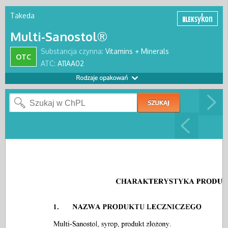
Takeda
Multi-Sanostol®
Substancja czynna:
Vitamins + Minerals
OTC
ATC:
A11AA02