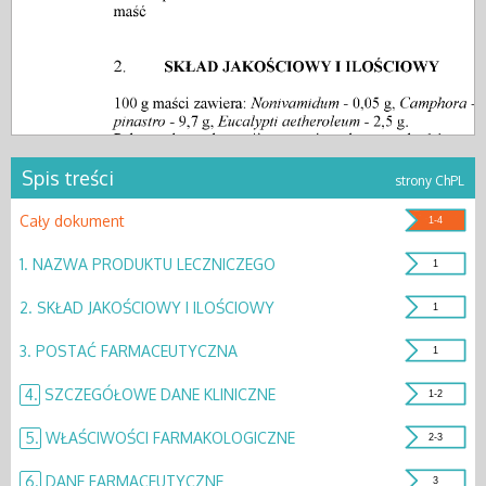
Spis treści
strony ChPL
Cały dokument
1-4
1.
NAZWA PRODUKTU LECZNICZEGO
1
2.
SKŁAD JAKOŚCIOWY I ILOŚCIOWY
1
3.
POSTAĆ FARMACEUTYCZNA
1
4.
SZCZEGÓŁOWE DANE KLINICZNE
1-2
5.
WŁAŚCIWOŚCI FARMAKOLOGICZNE
2-3
6.
DANE FARMACEUTYCZNE
3