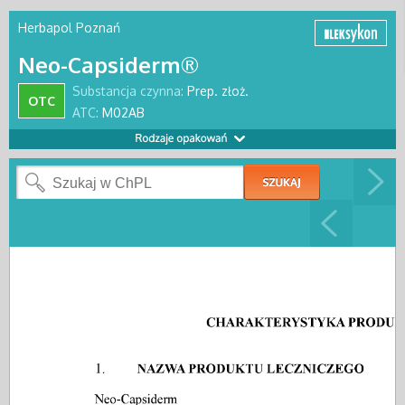
Herbapol Poznań
Neo-Capsiderm®
Substancja czynna:
Prep. złoż.
OTC
ATC:
M02AB