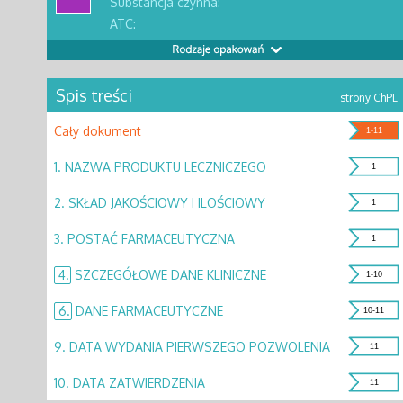
Substancja czynna:
ATC:
Spis treści
strony ChPL
Cały dokument
1-11
1.
NAZWA PRODUKTU LECZNICZEGO
1
2.
SKŁAD JAKOŚCIOWY I ILOŚCIOWY
1
3.
POSTAĆ FARMACEUTYCZNA
1
4.
SZCZEGÓŁOWE DANE KLINICZNE
1-10
6.
DANE FARMACEUTYCZNE
10-11
9.
DATA WYDANIA PIERWSZEGO POZWOLENIA
11
10.
DATA ZATWIERDZENIA
11