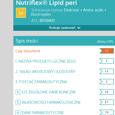
Nutriflex® Lipid peri
Substancja czynna:
Dextrose + Amino acids +
Lz
Electrolytes
ATC:
B05BA10
Spis treści
strony ChPL
Cały dokument
1-8
1.
NAZWA PRODUKTU LECZNICZEGO
1
2.
SKŁAD JAKOŚCIOWY I ILOŚCIOWY
1-2
3.
POSTAĆ FARMACEUTYCZNA
2
4.
SZCZEGÓŁOWE DANE KLINICZNE
2-6
5.
WŁAŚCIWOŚCI FARMAKOLOGICZNE
6-7
6.
DANE FARMACEUTYCZNE
7-8