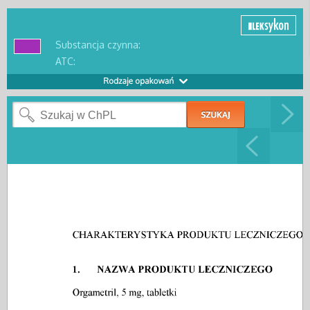
Substancja czynna:
ATC: