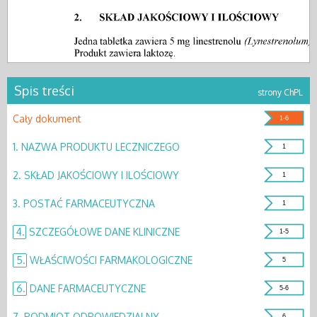
Spis treści
strony ChPL
Cały dokument
1-6
1.
NAZWA PRODUKTU LECZNICZEGO
1
2.
SKŁAD JAKOŚCIOWY I ILOŚCIOWY
1
3.
POSTAĆ FARMACEUTYCZNA
1
4.
SZCZEGÓŁOWE DANE KLINICZNE
1-5
5.
WŁAŚCIWOŚCI FARMAKOLOGICZNE
5
6.
DANE FARMACEUTYCZNE
5-6
7.
PODMIOT ODPOWIEDZIALNY
6