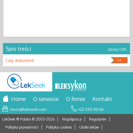
Spis treści
strony ChPL
Cały dokument
1-0
Home
O serwisie
O firmie
Kontakt
biuro@lekseek.com
+22 350-00-06
LekSeek ® Polska © 2003-
2026
Współpraca
Regulamin
Polityka prywatności
Polityka cookies
Ulotki leków