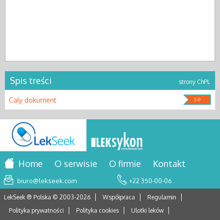
Spis treści
strony ChPL
Cały dokument
1-0
Home
O serwisie
O firmie
Kontakt
biuro@lekseek.com
+22 350-00-06
LekSeek ® Polska © 2003-
2026
Współpraca
Regulamin
Polityka prywatności
Polityka cookies
Ulotki leków