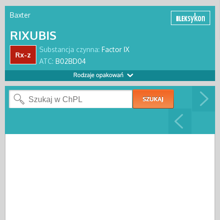
Baxter
RIXUBIS
Substancja czynna:
Factor IX
Rx-z
ATC:
B02BD04