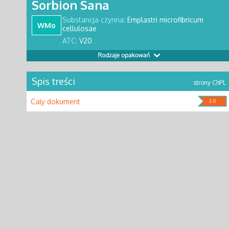
Sorbion Sana
Substancja czynna:
Emplastri microfibricum
WMo
cellulosae
ATC:
V20
Spis treści
strony ChPL
Cały dokument
1-0