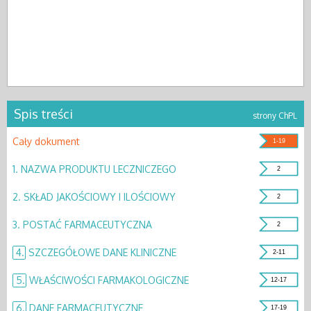
Spis treści
strony ChPL
Cały dokument
1-19
1.
NAZWA PRODUKTU LECZNICZEGO
2
2.
SKŁAD JAKOŚCIOWY I ILOŚCIOWY
2
3.
POSTAĆ FARMACEUTYCZNA
2
4.
SZCZEGÓŁOWE DANE KLINICZNE
2-11
5.
WŁAŚCIWOŚCI FARMAKOLOGICZNE
12-17
6.
DANE FARMACEUTYCZNE
17-19