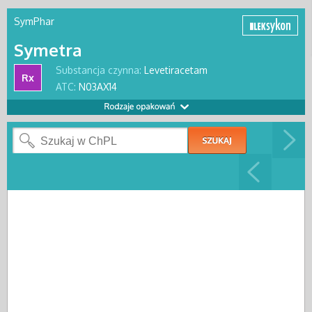
SymPhar
Symetra
Substancja czynna:
Levetiracetam
Rx
ATC:
N03AX14