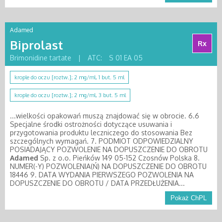
Adamed
Biprolast
Rx
Brimonidine tartate
|
ATC:
S 01 EA 05
krople do oczu [roztw.]; 2 mg/ml, 1 but. 5 ml
krople do oczu [roztw.]; 2 mg/ml, 3 but. 5 ml
...wielkości opakowań muszą znajdować się w obrocie. 6.6
Specjalne środki ostrożności dotyczące usuwania i
przygotowania produktu leczniczego do stosowania Bez
szczególnych wymagań. 7. PODMIOT ODPOWIEDZIALNY
POSIADAJĄCY POZWOLENIE NA DOPUSZCZENIE DO OBROTU
Adamed
Sp. z o.o. Pieńków 149 05-152 Czosnów Polska 8.
NUMER(-Y) POZWOLENIA(Ń) NA DOPUSZCZENIE DO OBROTU
18446 9. DATA WYDANIA PIERWSZEGO POZWOLENIA NA
DOPUSZCZENIE DO OBROTU / DATA PRZEDŁUŻENIA...
Pokaż ChPL