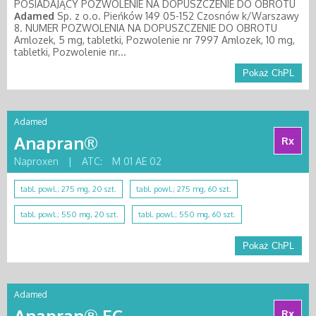
POSIADAJĄCY POZWOLENIE NA DOPUSZCZENIE DO OBROTU
Adamed
Sp. z o.o. Pieńków 149 05-152 Czosnów k/Warszawy
8. NUMER POZWOLENIA NA DOPUSZCZENIE DO OBROTU
Amlozek, 5 mg, tabletki, Pozwolenie nr 7997 Amlozek, 10 mg,
tabletki, Pozwolenie nr...
Pokaż ChPL
Adamed
Anapran®
Rx
Naproxen
|
ATC:
M 01 AE 02
tabl. powl.; 275 mg, 20 szt.
tabl. powl.; 275 mg, 60 szt.
tabl. powl.; 550 mg, 20 szt.
tabl. powl.; 550 mg, 60 szt.
Pokaż ChPL
Adamed
Anapran® EC
Rx