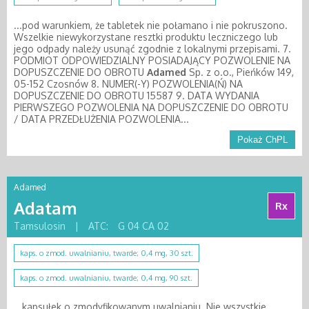
...pod warunkiem, że tabletek nie połamano i nie pokruszono.
Wszelkie niewykorzystane resztki produktu leczniczego lub
jego odpady należy usunąć zgodnie z lokalnymi przepisami. 7.
PODMIOT ODPOWIEDZIALNY POSIADAJĄCY POZWOLENIE NA
DOPUSZCZENIE DO OBROTU
Adamed
Sp. z o.o., Pieńków 149,
05-152 Czosnów 8. NUMER(-Y) POZWOLENIA(Ń) NA
DOPUSZCZENIE DO OBROTU 15587 9. DATA WYDANIA
PIERWSZEGO POZWOLENIA NA DOPUSZCZENIE DO OBROTU
/ DATA PRZEDŁUŻENIA POZWOLENIA...
Pokaż ChPL
Adamed
Adatam
Rx
Tamsulosin
|
ATC:
G 04 CA 02
kaps. o zmod. uwalnianiu, twarde; 0,4 mg, 30 szt.
kaps. o zmod. uwalnianiu, twarde; 0,4 mg, 90 szt.
...kapsułek o zmodyfikowanym uwalnianiu. Nie wszystkie