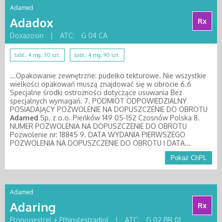
Adamed
Adadox
Rx
Doxazosin
|
ATC:
G 04 CA
tabl.; 4 mg, 30 szt.
tabl.; 4 mg, 90 szt.
...Opakowanie zewnętrzne: pudełko tekturowe. Nie wszystkie
wielkości opakowań muszą znajdować się w obrocie 6.6
Specjalne środki ostrożności dotyczące usuwania Bez
specjalnych wymagań. 7. PODMIOT ODPOWIEDZIALNY
POSIADAJĄCY POZWOLENIE NA DOPUSZCZENIE DO OBROTU
Adamed
Sp. z o.o. Pieńków 149 05-152 Czosnów Polska 8.
NUMER POZWOLENIA NA DOPUSZCZENIE DO OBROTU
Pozwolenie nr: 18845 9. DATA WYDANIA PIERWSZEGO
POZWOLENIA NA DOPUSZCZENIE DO OBROTU I DATA...
Pokaż ChPL
Adamed
Adaring
Rx
Etonogestrel + Ethinylestradiol
|
ATC:
G 02 BB 01