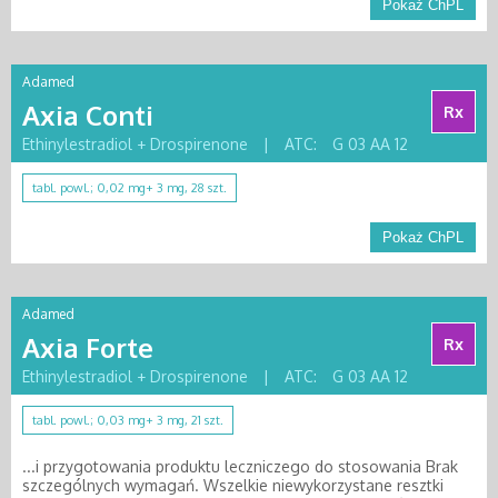
Pokaż ChPL
Adamed
Axia Conti
Rx
Ethinylestradiol + Drospirenone
|
ATC:
G 03 AA 12
tabl. powl.; 0,02 mg+ 3 mg, 28 szt.
Pokaż ChPL
Adamed
Axia Forte
Rx
Ethinylestradiol + Drospirenone
|
ATC:
G 03 AA 12
tabl. powl.; 0,03 mg+ 3 mg, 21 szt.
...i przygotowania produktu leczniczego do stosowania Brak
szczególnych wymagań. Wszelkie niewykorzystane resztki