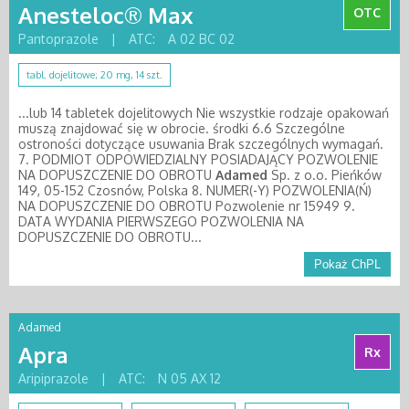
Anesteloc® Max
OTC
Pantoprazole
|
ATC:
A 02 BC 02
tabl. dojelitowe; 20 mg, 14 szt.
...lub 14 tabletek dojelitowych Nie wszystkie rodzaje opakowań
muszą znajdować się w obrocie. środki 6.6 Szczególne
ostroności dotyczące usuwania Brak szczególnych wymagań.
7. PODMIOT ODPOWIEDZIALNY POSIADAJĄCY POZWOLENIE
NA DOPUSZCZENIE DO OBROTU
Adamed
Sp. z o.o. Pieńków
149, 05-152 Czosnów, Polska 8. NUMER(-Y) POZWOLENIA(Ń)
NA DOPUSZCZENIE DO OBROTU Pozwolenie nr 15949 9.
DATA WYDANIA PIERWSZEGO POZWOLENIA NA
DOPUSZCZENIE DO OBROTU...
Pokaż ChPL
Adamed
Apra
Rx
Aripiprazole
|
ATC:
N 05 AX 12