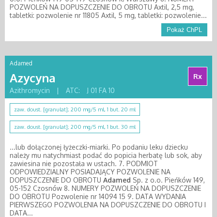
POZWOLEŃ NA DOPUSZCZENIE DO OBROTU Axtil, 2,5 mg,
tabletki: pozwolenie nr 11805 Axtil, 5 mg, tabletki: pozwolenie...
Pokaż ChPL
Adamed
Azycyna
Rx
Azithromycin
|
ATC:
J 01 FA 10
zaw. doust. [granulat]; 200 mg/5 ml, 1 but. 20 ml
zaw. doust. [granulat]; 200 mg/5 ml, 1 but. 30 ml
...lub dołączonej łyżeczki-miarki. Po podaniu leku dziecku
należy mu natychmiast podać do popicia herbatę lub sok, aby
zawiesina nie pozostała w ustach. 7. PODMIOT
ODPOWIEDZIALNY POSIADAJĄCY POZWOLENIE NA
DOPUSZCZENIE DO OBROTU
Adamed
Sp. z o.o. Pieńków 149,
05-152 Czosnów 8. NUMERY POZWOLEŃ NA DOPUSZCZENIE
DO OBROTU Pozwolenie nr 14094 15 9. DATA WYDANIA
PIERWSZEGO POZWOLENIA NA DOPUSZCZENIE DO OBROTU I
DATA...