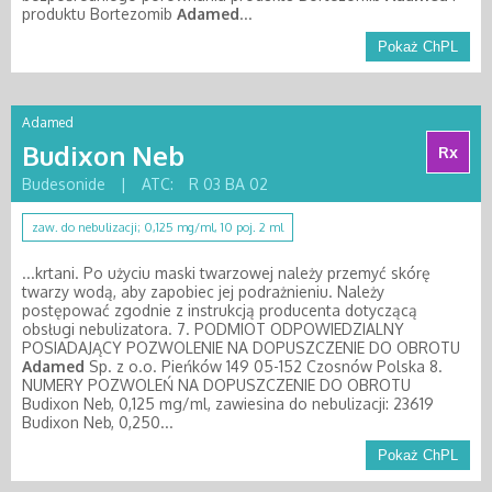
produktu Bortezomib
Adamed
...
Pokaż ChPL
Adamed
Budixon Neb
Rx
Budesonide
|
ATC:
R 03 BA 02
zaw. do nebulizacji; 0,125 mg/ml, 10 poj. 2 ml
...krtani. Po użyciu maski twarzowej należy przemyć skórę
twarzy wodą, aby zapobiec jej podrażnieniu. Należy
postępować zgodnie z instrukcją producenta dotyczącą
obsługi nebulizatora. 7. PODMIOT ODPOWIEDZIALNY
POSIADAJĄCY POZWOLENIE NA DOPUSZCZENIE DO OBROTU
Adamed
Sp. z o.o. Pieńków 149 05-152 Czosnów Polska 8.
NUMERY POZWOLEŃ NA DOPUSZCZENIE DO OBROTU
Budixon Neb, 0,125 mg/ml, zawiesina do nebulizacji: 23619
Budixon Neb, 0,250...
Pokaż ChPL