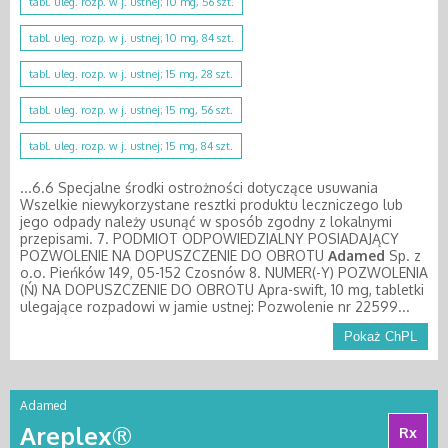
tabl. uleg. rozp. w j. ustnej; 10 mg, 56 szt.
tabl. uleg. rozp. w j. ustnej; 10 mg, 84 szt.
tabl. uleg. rozp. w j. ustnej; 15 mg, 28 szt.
tabl. uleg. rozp. w j. ustnej; 15 mg, 56 szt.
tabl. uleg. rozp. w j. ustnej; 15 mg, 84 szt.
...6.6 Specjalne środki ostrożności dotyczące usuwania
Wszelkie niewykorzystane resztki produktu leczniczego lub
jego odpady należy usunąć w sposób zgodny z lokalnymi
przepisami. 7. PODMIOT ODPOWIEDZIALNY POSIADAJĄCY
POZWOLENIE NA DOPUSZCZENIE DO OBROTU
Adamed
Sp. z
o.o. Pieńków 149, 05-152 Czosnów 8. NUMER(-Y) POZWOLENIA
(Ń) NA DOPUSZCZENIE DO OBROTU Apra-swift, 10 mg, tabletki
ulegające rozpadowi w jamie ustnej: Pozwolenie nr 22599...
Pokaż ChPL
Adamed
Areplex®
Rx