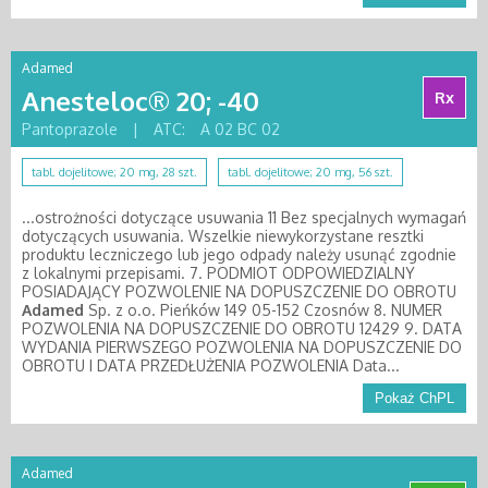
Adamed
Anesteloc® 20; -40
Rx
Pantoprazole
|
ATC:
A 02 BC 02
tabl. dojelitowe; 20 mg, 28 szt.
tabl. dojelitowe; 20 mg, 56 szt.
...ostrożności dotyczące usuwania 11 Bez specjalnych wymagań
dotyczących usuwania. Wszelkie niewykorzystane resztki
produktu leczniczego lub jego odpady należy usunąć zgodnie
z lokalnymi przepisami. 7. PODMIOT ODPOWIEDZIALNY
POSIADAJĄCY POZWOLENIE NA DOPUSZCZENIE DO OBROTU
Adamed
Sp. z o.o. Pieńków 149 05-152 Czosnów 8. NUMER
POZWOLENIA NA DOPUSZCZENIE DO OBROTU 12429 9. DATA
WYDANIA PIERWSZEGO POZWOLENIA NA DOPUSZCZENIE DO
OBROTU I DATA PRZEDŁUŻENIA POZWOLENIA Data...
Pokaż ChPL
Adamed