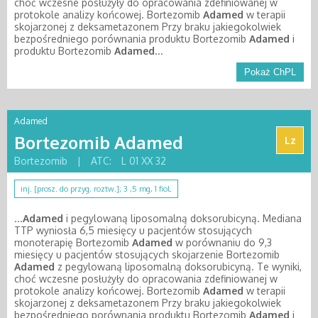
choć wczesne posłużyły do opracowania zdefiniowanej w
protokole analizy końcowej. Bortezomib
Adamed
w terapii
skojarzonej z deksametazonem Przy braku jakiegokolwiek
bezpośredniego porównania produktu Bortezomib
Adamed
i
produktu Bortezomib
Adamed
...
Pokaż ChPL
Adamed
Bortezomib Adamed
Lz
Bortezomib
|
ATC:
L 01 XX 32
inj. [prosz. do przyg. roztw.]; 3 ,5 mg, 1 fiol.
...
Adamed
i pegylowaną liposomalną doksorubicyną. Mediana
TTP wyniosła 6,5 miesięcy u pacjentów stosujących
monoterapię Bortezomib
Adamed
w porównaniu do 9,3
miesięcy u pacjentów stosujących skojarzenie Bortezomib
Adamed
z pegylowaną liposomalną doksorubicyną. Te wyniki,
choć wczesne posłużyły do opracowania zdefiniowanej w
protokole analizy końcowej. Bortezomib
Adamed
w terapii
skojarzonej z deksametazonem Przy braku jakiegokolwiek
bezpośredniego porównania produktu Bortezomib
Adamed
i