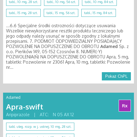
tabl.; 10 mg, 28 szt.
tabl.; 10 mg, 56 szt.
tabl.; 10 mg, 84 szt.
tabl.; 15 mg, 28 szt.
tabl.; 15 mg, 56 szt.
tabl.; 15 mg, 84 szt.
...6.6 Specjalne środki ostrożności dotyczące usuwania
Wszelkie niewykorzystane resztki produktu leczniczego lub
jego odpady należy usunąć w sposób zgodny z lokalnymi
przepisami. 7. PODMIOT ODPOWIEDZIALNY POSIADAJĄCY
POZWOLENIE NA DOPUSZCZENIE DO OBROTU
Adamed
Sp. z
o.o. Pieńków 149, 05-152 Czosnów 8. NUMER(-Y)
POZWOLENIA(Ń) NA DOPUSZCZENIE DO OBROTU Apra, 5 mg,
tabletki: Pozwolenie nr 23061 Apra, 10 mg, tabletki: Pozwolenie
nr...
Pokaż ChPL
Adamed
Apra-swift
Rx
Aripiprazole
|
ATC:
N 05 AX 12
tabl. uleg. rozp. w j. ustnej; 10 mg, 28 szt.