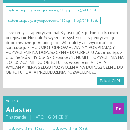
system terapeutyczny dopochwowy; (120 µg+ 15 µg)/24 h, 1 szt
system terapeutyczny dopochwowy; (120 µg+ 15 µg)/24 h, 3 szt.
...systemy terapeutyczne należy usunąć zgodnie z lokalnymi
przepisami. Nie należy wyrzucać systemu terapeutycznego
dopochwowego Adaring do 24 toalety ani wyrzucać do
kanalizacji. 7. PODMIOT ODPOWIEDZIALNY POSIADAJĄCY
POZWOLENIE NA DOPUSZCZENIE DO OBROTU
Adamed
Sp. z
o.o. Pieńków 149 05-152 Czosnów 8. NUMER POZWOLENIA NA
DOPUSZCZENIE DO OBROTU Pozwolenie nr: 9. DATA
WYDANIA PIERWSZEGO POZWOLENIA NA DOPUSZCZENIE DO
OBROTU I DATA PRZEDŁUŻENIA POZWOLENIA...
Pokaż ChPL
Adamed
Adaster
Rx
Finasteride
|
ATC:
G 04 CB 01
tabl. powl.; 5 mg, 30 szt.
tabl. powl.; 5 mg, 90 szt.