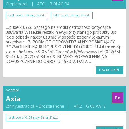
Clopidogrel
|
ATC:
B 01 AC 04
tabl. powl.; 75 mg, 28 szt.
tabl. powl.; 75 mg, 84 szt.
...pudełku. 6.6 Szczególne środki ostrożności dotyczące
usuwania Wszelkie resztki niewykorzystanego produktu lub
jego odpady należy usunąć w sposób zgodny lokalnymi
przepisami. 7. PODMIOT ODPOWIEDZIALNY POSIADAJĄCY
POZWOLENIE NA 18 DOPUSZCZENIE DO OBROTU
Adamed
Sp.
z o.o. Pieńków 149 05-152 Czosnów k/Warszawy tel.(022)751-
85-17 fax.(022)751-84-67 8. NUMERY POZWOLENIA NA
DOPUSZCZENIE DO OBROTU 11670 9. DATA...
Pokaż ChPL
Adamed
Axia
Rx
Ethinylestradiol + Drospirenone
|
ATC:
G 03 AA 12
tabl. powl.; 0,02 mg+ 3 mg, 21 szt.