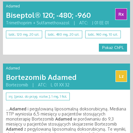
Adamed
Biseptol® 120; -480; -960
Rx
Trimethoprim + Sulfamethoxazol
|
ATC:
J 01 EE 01
tabl.; 120 mg, 20 szt.
tabl.; 480 mg, 20 szt.
tabl.; 960 mg, 10 szt.
Pokaż ChPL
Adamed
Bortezomib Adamed
Lz
Bortezomib
|
ATC:
L 01 XX 32
inj. [prosz. do przyg. roztw.]; 1 mg, 1 fiol.
...
Adamed
i pegylowaną liposomalną doksorubicyną. Mediana
TTP wyniosła 6,5 miesięcy u pacjentów stosujących
monoterapię Bortezomib
Adamed
w porównaniu do 9,3
miesięcy u pacjentów stosujących skojarzenie Bortezomib
Adamed
z pegylowaną liposomalną doksorubicyną. Te wyniki,