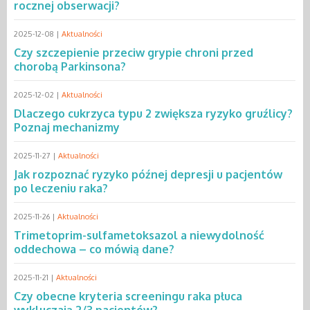
rocznej obserwacji?
2025-12-08 |
Aktualności
Czy szczepienie przeciw grypie chroni przed
chorobą Parkinsona?
2025-12-02 |
Aktualności
Dlaczego cukrzyca typu 2 zwiększa ryzyko gruźlicy?
Poznaj mechanizmy
2025-11-27 |
Aktualności
Jak rozpoznać ryzyko późnej depresji u pacjentów
po leczeniu raka?
2025-11-26 |
Aktualności
Trimetoprim-sulfametoksazol a niewydolność
oddechowa – co mówią dane?
2025-11-21 |
Aktualności
Czy obecne kryteria screeningu raka płuca