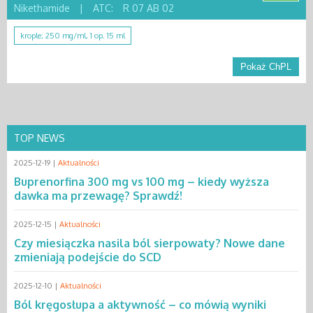
Nikethamide
|
ATC:
R 07 AB 02
krople; 250 mg/ml, 1 op. 15 ml
Pokaż ChPL
TOP NEWS
2025-12-19 |
Aktualności
Buprenorfina 300 mg vs 100 mg – kiedy wyższa
dawka ma przewagę? Sprawdź!
2025-12-15 |
Aktualności
Czy miesiączka nasila ból sierpowaty? Nowe dane
zmieniają podejście do SCD
2025-12-10 |
Aktualności
Ból kręgosłupa a aktywność – co mówią wyniki