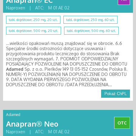
Naproxen
|
ATC:
M 01 AE 02
tabl. dojelitowe; 250 mg, 20 szt.
tabl. dojelitowe; 250 mg, 60 szt.
tabl. dojelitowe; 500 mg, 20 szt.
tabl. dojelitowe; 500 mg, 60 szt.
...wielkości opakowań muszą znajdować się w obrocie. 6.6
Specjalne środki ostrożności dotyczące usuwania i
przygotowania produktu leczniczego do stosowania Brak
szczególnych wymagań. 7. PODMIOT ODPOWIEDZIALNY
POSIADAJĄCY POZWOLENIE NA DOPUSZCZENIE DO OBROTU
Adamed
Sp. z o.o. Pieńków 149 13 05-152 Czosnów, Polska 8.
NUMER(-Y) POZWOLENIA(Ń) NA DOPUSZCZENIE DO OBROTU
9. DATA WYDANIA PIERWSZEGO POZWOLENIA NA
DOPUSZCZENIE DO OBROTU /DATA PRZEDŁUŻENIA...
Pokaż ChPL
Adamed
Anapran® Neo
OTC
Naproxen
|
ATC:
M 01 AE 02