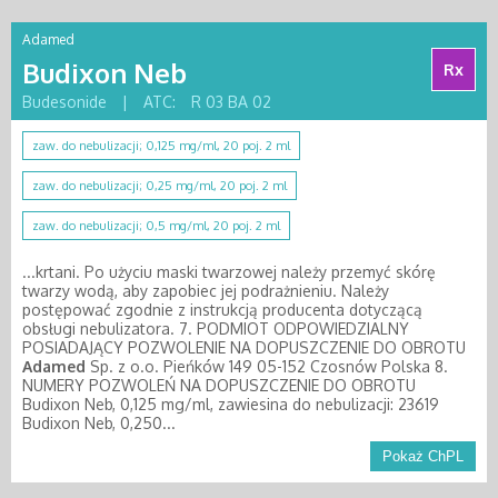
Adamed
Budixon Neb
Rx
Budesonide
|
ATC:
R 03 BA 02
zaw. do nebulizacji; 0,125 mg/ml, 20 poj. 2 ml
zaw. do nebulizacji; 0,25 mg/ml, 20 poj. 2 ml
zaw. do nebulizacji; 0,5 mg/ml, 20 poj. 2 ml
...krtani. Po użyciu maski twarzowej należy przemyć skórę
twarzy wodą, aby zapobiec jej podrażnieniu. Należy
postępować zgodnie z instrukcją producenta dotyczącą
obsługi nebulizatora. 7. PODMIOT ODPOWIEDZIALNY
POSIADAJĄCY POZWOLENIE NA DOPUSZCZENIE DO OBROTU
Adamed
Sp. z o.o. Pieńków 149 05-152 Czosnów Polska 8.
NUMERY POZWOLEŃ NA DOPUSZCZENIE DO OBROTU
Budixon Neb, 0,125 mg/ml, zawiesina do nebulizacji: 23619
Budixon Neb, 0,250...
Pokaż ChPL