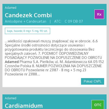
Adamed
Candezek Combi
Rx
Amlodipine + Candesartan
|
ATC:
C 09 DB 07
kaps. twarde; 8 mg+ 5 mg, 90 szt.
...wielkości opakowań muszą znajdować się w obrocie. 6.6
Specjalne środki ostrożności dotyczące usuwania i
przygotowania produktu leczniczego do stosowania Bez
specjalnych zaleceń. 7. PODMIOT ODPOWIEDZIALNY
POSIADAJĄCY POZWOLENIE NA DOPUSZCZENIE DO OBROTU
Adamed
Pharma S.A. Pieńków, ul. M. Adamkiewicza 6A 05-152
Czosnów Polska 8. NUMER POZWOLENIA NA DOPUSZCZENIE
DO OBROTU Pozwolenie nr 23187 - 8 mg + 5 mg 23
Pozwolenie nr 23188...
Pokaż ChPL
Adamed
Cardiamidum
OTC