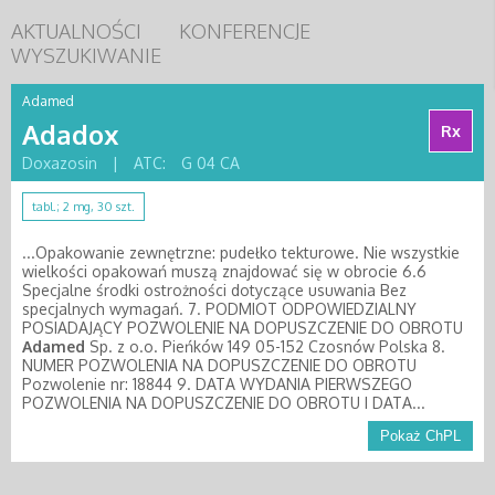
AKTUALNOŚCI
KONFERENCJE
WYSZUKIWANIE
Adamed
Adadox
Rx
Doxazosin
|
ATC:
G 04 CA
tabl.; 2 mg, 30 szt.
...Opakowanie zewnętrzne: pudełko tekturowe. Nie wszystkie
wielkości opakowań muszą znajdować się w obrocie 6.6
Specjalne środki ostrożności dotyczące usuwania Bez
specjalnych wymagań. 7. PODMIOT ODPOWIEDZIALNY
POSIADAJĄCY POZWOLENIE NA DOPUSZCZENIE DO OBROTU
Adamed
Sp. z o.o. Pieńków 149 05-152 Czosnów Polska 8.
NUMER POZWOLENIA NA DOPUSZCZENIE DO OBROTU
Pozwolenie nr: 18844 9. DATA WYDANIA PIERWSZEGO
POZWOLENIA NA DOPUSZCZENIE DO OBROTU I DATA...
Pokaż ChPL