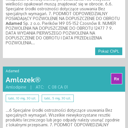
wielkości opakowań muszą znajdować się w obrocie. 6.6.
Specjalne środki ostrożności dotyczące usuwania Bez
specjalnych wymagań. 7. PODMIOT ODPOWIEDZIALNY
POSIADAJĄCY POZWOLENIE NA DOPUSZCZENIE DO OBROTU
Adamed
Sp. z o.o. Pieńków 149 05-152 Czosnów 8. NUMER
POZWOLENIA NA DOPUSZCZENIE DO OBROTU 12477 7 9.
DATA WYDANIA PIERWSZEGO POZWOLENIA NA
DOPUSZCZENIE DO OBROTU I DATA PRZEDŁUŻENIA
POZWOLENIA...
Pokaż ChPL
Adamed
Amlozek®
Rx
Amlodipine
|
ATC:
C 08 CA 01
tabl.; 10 mg, 30 szt.
tabl.; 5 mg, 30 szt.
...6 Specjalne środki ostrożności dotyczące usuwania Bez
specjalnych wymagań. Wszelkie niewykorzystane resztki
produktu leczniczego lub jego odpady należy usunąć zgodnie
z lokalnymi przepisami. 7. PODMIOT ODPOWIEDZIALNY