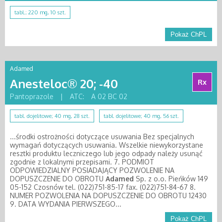
tabl.; 220 mg, 10 szt.
Pokaż ChPL
Adamed
Anesteloc® 20; -40
Rx
Pantoprazole
|
ATC:
A 02 BC 02
tabl. dojelitowe; 40 mg, 28 szt.
tabl. dojelitowe; 40 mg, 56 szt.
...środki ostrożności dotyczące usuwania Bez specjalnych
wymagań dotyczących usuwania. Wszelkie niewykorzystane
resztki produktu leczniczego lub jego odpady należy usunąć
zgodnie z lokalnymi przepisami. 7. PODMIOT
ODPOWIEDZIALNY POSIADAJĄCY POZWOLENIE NA
DOPUSZCZENIE DO OBROTU
Adamed
Sp. z o.o. Pieńków 149
05-152 Czosnów tel. (022)751-85-17 fax. (022)751-84-67 8.
NUMER POZWOLENIA NA DOPUSZCZENIE DO OBROTU 12430
9. DATA WYDANIA PIERWSZEGO...
Pokaż ChPL