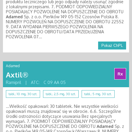
produktu leczniczego lub jego odpady należy usunąć zgodnie
z lokalnymi przepisami. 7. PODMIOT ODPOWIEDZIALNY
POSIADAJĄCY POZWOLENIE NA DOPUSZCZENIE DO OBROTU
Adamed
Sp. z o.o. Pieńków 149 05-152 Czosnów Polska 8.
NUMERY POZWOLEŃ NA DOPUSZCZENIE DO OBROTU 22552
9. DATA WYDANIA PIERWSZEGO POZWOLENIA NA
DOPUSZCZENIE DO OBROTU/DATA PRZEDŁUŻENIA
POZWOLENIA 07...
Pokaż ChPL
Adamed
Axtil®
Rx
Ramipril
|
ATC:
C 09 AA 05
tabl.; 10 mg, 30 szt.
tabl.; 2,5 mg, 30 szt.
tabl.; 5 mg, 30 szt.
...Wielkość opakowań: 30 tabletek. Nie wszystkie wielkości
opakowań muszą znajdować się w obrocie. 6.6. Szczególne
środki ostrożności dotyczące usuwania Bez specjalnych
wymagań. 7. PODMIOT ODPOWIEDZIALNY POSIADAJĄCY
POZWOLENIE NA DOPUSZCZENIE DO OBROTU
Adamed
Sp. z
o.o. Pieńków 149 05-149 Czosnów k/Warszawy 8. NUMERY