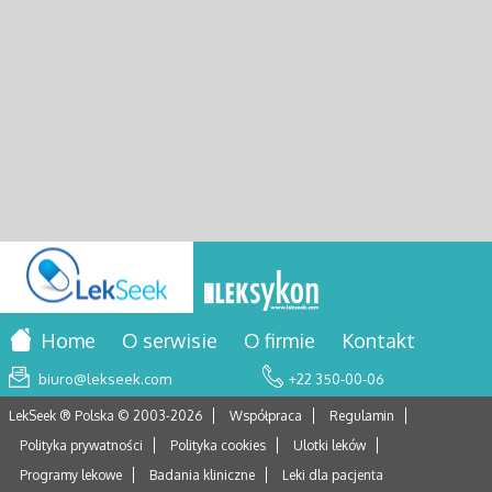
Home
O serwisie
O firmie
Kontakt
biuro@lekseek.com
+22 350-00-06
LekSeek ® Polska © 2003-
2026
Współpraca
Regulamin
Polityka prywatności
Polityka cookies
Ulotki leków
Programy lekowe
Badania kliniczne
Leki dla pacjenta