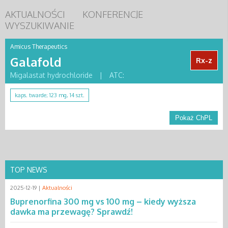
AKTUALNOŚCI
KONFERENCJE
WYSZUKIWANIE
Amicus Therapeutics
Galafold
Rx-z
Migalastat hydrochloride
|
ATC:
kaps. twarde; 123 mg, 14 szt.
Pokaż ChPL
TOP NEWS
2025-12-19 |
Aktualności
Buprenorfina 300 mg vs 100 mg – kiedy wyższa
dawka ma przewagę? Sprawdź!