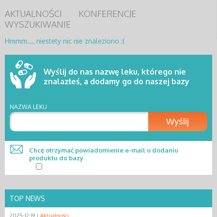
AKTUALNOŚCI
KONFERENCJE
WYSZUKIWANIE
Hmmm..., niestety nic nie znaleziono :(
Wyślij do nas nazwę leku, którego nie
znalazłeś, a dodamy go do naszej bazy
NAZWA LEKU
Wyślij
Chcę otrzymać powiadomienie e-mail o dodaniu
produktu do bazy
TOP NEWS
2025-12-19 |
Aktualności