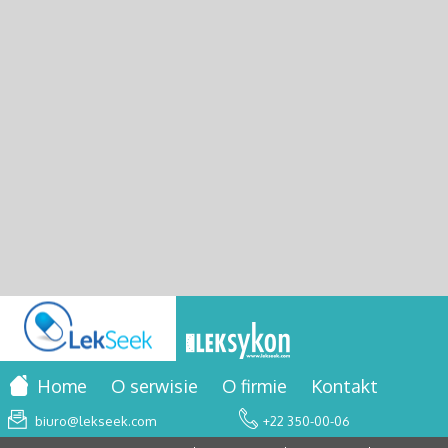
Home
O serwisie
O firmie
Kontakt
biuro@lekseek.com
+22 350-00-06