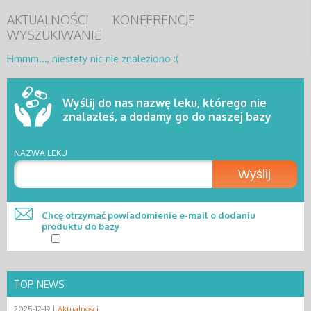
AKTUALNOŚCI
KONFERENCJE
WYSZUKIWANIE
Hmmm..., niestety nic nie znaleziono :(
Wyślij do nas nazwę leku, którego nie
znalazłeś, a dodamy go do naszej bazy
NAZWA LEKU
Wyślij
Chcę otrzymać powiadomienie e-mail o dodaniu
produktu do bazy
TOP NEWS
2025-12-19 |
Aktualności