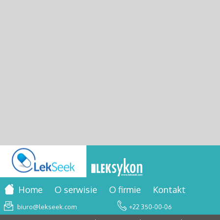
Home
O serwisie
O firmie
Kontakt
biuro@lekseek.com
+22 350-00-06