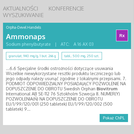
AKTUALNOŚCI
KONFERENCJE
WYSZUKIWANIE
Orpha-Devel Handels
Ammonaps
Rx
Sodium phenylbutyrate
|
ATC:
A 16 AX 03
granulat; 940 mg/g, 1 but. 266 g
tabl.; 500 mg, 250 szt.
...6.6 Specjalne środki ostrożności dotyczące usuwania
Wszelkie niewykorzystane resztki produktu leczniczego lub
jego odpady należy usunąć zgodnie z lokalnymi przepisami. 7.
PODMIOT ODPOWIEDZIALNY POSIADAJĄCY POZWOLENIE NA
DOPUSZCZENIE DO OBROTU Swedish Orphan
Biovitrum
International AB SE-112 76 Sztokholm Szwecja 8. NUMER(Y)
POZWOLENIA(Ń) NA DOPUSZCZENIE DO OBROTU
EU/1/99/120/001 (250 tabletek) EU/1/99/120/002 (500
tabletek) 9...
Pokaż ChPL