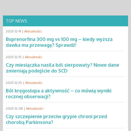
TOP NEWS
2025-12-19 |
Aktualności
Buprenorfina 300 mg vs 100 mg – kiedy wyższa
dawka ma przewagę? Sprawdź!
2025-12-15 |
Aktualności
Czy miesiączka nasila ból sierpowaty? Nowe dane
zmieniają podejście do SCD
2025-12-10 |
Aktualności
Ból kręgosłupa a aktywność – co mówią wyniki
rocznej obserwacji?
2025-12-08 |
Aktualności
Czy szczepienie przeciw grypie chroni przed
chorobą Parkinsona?