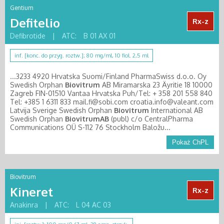
Gentium
Defitelio
Rx-z
Defibrotide
|
ATC:
B 01 AX 01
inf. [konc. do przyg. roztw.]; 80 mg/ml, 10 fiol. 2,5 ml
...3233 4920 Hrvatska Suomi/Finland PharmaSwiss d.o.o. Oy
Swedish Orphan
Biovitrum
AB Miramarska 23 Äyritie 18 10000
Zagreb FIN-01510 Vantaa Hrvatska Puh/Tel: + 358 201 558 840
Tel: +385 1 6311 833 mail.fi@sobi.com croatia.info@valeant.com
Latvija Sverige Swedish Orphan
Biovitrum
International AB
Swedish Orphan
BiovitrumAB
(publ) c/o CentralPharma
Communications OÜ S-112 76 Stockholm Baložu...
Pokaż ChPL
Biovitrum
Kineret
Rx-z
Anakinra
|
ATC:
L 04 AC 03