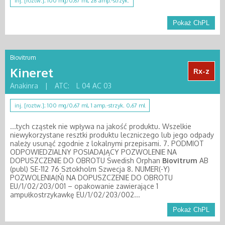
inj. [roztw.]; 100 mg/0,67 ml, 28 amp.-strzyk.
Pokaż ChPL
Biovitrum
Kineret
Rx-z
Anakinra
|
ATC:
L 04 AC 03
inj. [roztw.]; 100 mg/0,67 ml, 1 amp.-strzyk. 0,67 ml
...tych cząstek nie wpływa na jakość produktu. Wszelkie
niewykorzystane resztki produktu leczniczego lub jego odpady
należy usunąć zgodnie z lokalnymi przepisami. 7. PODMIOT
ODPOWIEDZIALNY POSIADAJĄCY POZWOLENIE NA
DOPUSZCZENIE DO OBROTU Swedish Orphan
Biovitrum
AB
(publ) SE-112 76 Sztokholm Szwecja 8. NUMER(-Y)
POZWOLENIA(Ń) NA DOPUSZCZENIE DO OBROTU
EU/1/02/203/001 – opakowanie zawierające 1
ampułkostrzykawkę EU/1/02/203/002...
Pokaż ChPL