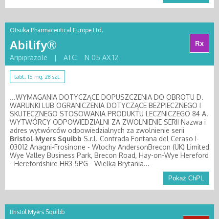
Otsuka Pharmaceutical Europe Ltd.
Abilify®
Rx
Aripiprazole
|
ATC:
N 05 AX 12
tabl.; 15 mg, 28 szt.
...WYMAGANIA DOTYCZĄCE DOPUSZCZENIA DO OBROTU D.
WARUNKI LUB OGRANICZENIA DOTYCZĄCE BEZPIECZNEGO I
SKUTECZNEGO STOSOWANIA PRODUKTU LECZNICZEGO 84 A.
WYTWÓRCY ODPOWIEDZIALNI ZA ZWOLNIENIE SERII Nazwa i
adres wytwórców odpowiedzialnych za zwolnienie serii
Bristol
-
Myers
Squibb
S.r.l. Contrada Fontana del Ceraso I-
03012 Anagni-Frosinone - Włochy AndersonBrecon (UK) Limited
Wye Valley Business Park, Brecon Road, Hay-on-Wye Hereford
- Herefordshire HR3 5PG - Wielka Brytania...
Pokaż ChPL
Bristol Myers Squibb