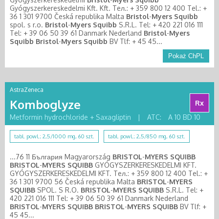
Gyógyszerkereskedelmi Kft. Kft. Teл.: + 359 800 12 400 Tel.: +
36 1 301 9700 Česká republika Malta
Bristol
-
Myers
Squibb
spol. s r.o.
Bristol
-
Myers
Squibb
S.R.L. Tel: + 420 221 016 111
Tel: + 39 06 50 39 61 Danmark Nederland
Bristol
-
Myers
Squibb
Bristol
-
Myers
Squibb
BV Tlf: + 45 45...
Pokaż ChPL
AstraZeneca
Komboglyze
Rx
Metformin hydrochloride + Saxagliptin
|
ATC:
A 10 BD 10
tabl. powl.; 2,5/1000 mg, 60 szt.
tabl. powl.; 2,5/850 mg, 60 szt.
...76 11 България Magyarország
BRISTOL
-
MYERS
SQUIBB
BRISTOL
-
MYERS
SQUIBB
GYÓGYSZERKERESKEDELMI KFT.
GYÓGYSZERKERESKEDELMI KFT. Teл.: + 359 800 12 400 Tel.: +
36 1 301 9700 56 Česká republika Malta
BRISTOL
-
MYERS
SQUIBB
SPOL. S R.O.
BRISTOL
-
MYERS
SQUIBB
S.R.L. Tel: +
420 221 016 111 Tel: + 39 06 50 39 61 Danmark Nederland
BRISTOL
-
MYERS
SQUIBB
BRISTOL
-
MYERS
SQUIBB
BV Tlf: +
45 45...