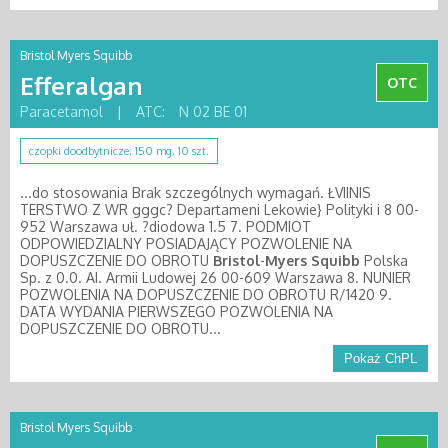
Bristol Myers Squibb
Efferalgan
OTC
Paracetamol
|
ATC:
N 02 BE 01
czopki doodbytnicze; 150 mg, 10 szt.
...do stosowania Brak szczególnych wymagań. ŁVIINIS
TERSTWO Z WR gggc? Departameni Lekowie} Polityki i 8 00-
952 Warszawa uł. ?diodowa 1.5 7. PODMIOT
ODPOWIEDZIALNY POSIADAJĄCY POZWOLENIE NA
DOPUSZCZENIE DO OBROTU
Bristol
-
Myers
Squibb
Polska
Sp. z 0.0. AI. Armii Ludowej 26 00-609 Warszawa 8. NUNIER
POZWOLENIA NA DOPUSZCZENIE DO OBROTU R/1420 9.
DATA WYDANIA PIERWSZEGO POZWOLENIA NA
DOPUSZCZENIE DO OBROTU...
Pokaż ChPL
Bristol Myers Squibb