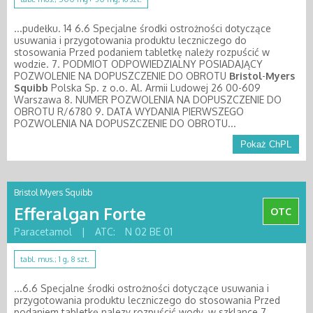
...pudełku. 14 6.6 Specjalne środki ostrożności dotyczące
usuwania i przygotowania produktu leczniczego do
stosowania Przed podaniem tabletkę należy rozpuścić w
wodzie. 7. PODMIOT ODPOWIEDZIALNY POSIADAJĄCY
POZWOLENIE NA DOPUSZCZENIE DO OBROTU
Bristol
-
Myers
Squibb
Polska Sp. z o.o. Al. Armii Ludowej 26 00-609
Warszawa 8. NUMER POZWOLENIA NA DOPUSZCZENIE DO
OBROTU R/6780 9. DATA WYDANIA PIERWSZEGO
POZWOLENIA NA DOPUSZCZENIE DO OBROTU...
Pokaż ChPL
Bristol Myers Squibb
Efferalgan Forte
OTC
Paracetamol
|
ATC:
N 02 BE 01
tabl. mus.; 1 g, 8 szt.
...6.6 Specjalne środki ostrożności dotyczące usuwania i
przygotowania produktu leczniczego do stosowania Przed
podaniem tabletkę nalezy rozpuścić wody. w szklance 7.