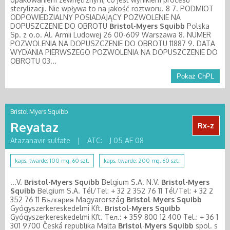
sterylizacji. Nie wpływa to na jakość roztworu. 8 7. PODMIOT
ODPOWIEDZIALNY POSIADAJĄCY POZWOLENIE NA
DOPUSZCZENIE DO OBROTU
Bristol
-
Myers
Squibb
Polska
Sp. z o.o. Al. Armii Ludowej 26 00-609 Warszawa 8. NUMER
POZWOLENIA NA DOPUSZCZENIE DO OBROTU 11887 9. DATA
WYDANIA PIERWSZEGO POZWOLENIA NA DOPUSZCZENIE DO
OBROTU 03...
Pokaż ChPL
Bristol Myers Squibb
Reyataz
Rx-z
Atazanavir sulfate
|
ATC:
J 05 AE 08
kaps. twarde; 100 mg, 60 szt.
kaps. twarde; 200 mg, 60 szt.
...V.
Bristol
-
Myers
Squibb
Belgium S.A. N.V.
Bristol
-
Myers
Squibb
Belgium S.A. Tél/Tel: + 32 2 352 76 11 Tél/Tel: + 32 2
352 76 11 България Magyarország
Bristol
-
Myers
Squibb
Gyógyszerkereskedelmi Kft.
Bristol
-
Myers
Squibb
Gyógyszerkereskedelmi Kft. Teл.: + 359 800 12 400 Tel.: + 36 1
301 9700 Česká republika Malta
Bristol
-
Myers
Squibb
spol. s