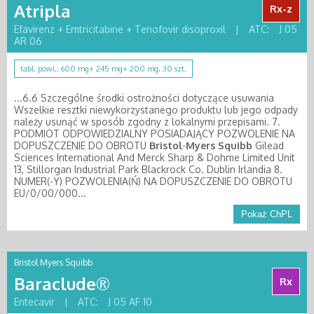
Atripla
Rx-z
Efavirenz + Emtricitabine + Tenofovir disoproxil
|
ATC:
J 05
AR 06
tabl. powl.; 600 mg+ 245 mg+ 200 mg, 30 szt.
...6.6 Szczególne środki ostrożności dotyczące usuwania
Wszelkie resztki niewykorzystanego produktu lub jego odpady
należy usunąć w sposób zgodny z lokalnymi przepisami. 7.
PODMIOT ODPOWIEDZIALNY POSIADAJĄCY POZWOLENIE NA
DOPUSZCZENIE DO OBROTU
Bristol
-
Myers
Squibb
Gilead
Sciences International And Merck Sharp & Dohme Limited Unit
13, Stillorgan Industrial Park Blackrock Co. Dublin Irlandia 8.
NUMER(-Y) POZWOLENIA(Ń) NA DOPUSZCZENIE DO OBROTU
EU/0/00/000...
Pokaż ChPL
Bristol Myers Squibb
Baraclude®
Rx
Entecavir
|
ATC:
J 05 AF 10