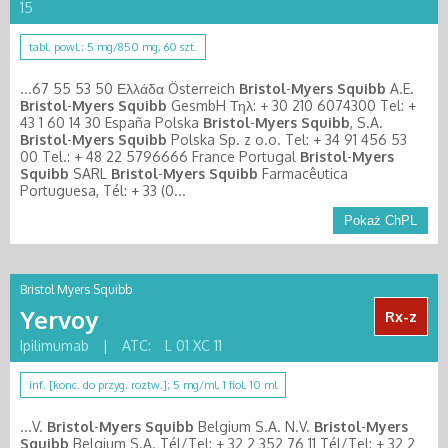
15
tabl. powl.; 5 mg/850 mg, 60 szt.
...67 55 53 50 Ελλάδα Österreich
Bristol
-
Myers
Squibb
A.E.
Bristol
-
Myers
Squibb
GesmbH Τηλ: + 30 210 6074300 Tel: +
43 1 60 14 30 España Polska
Bristol
-
Myers
Squibb
, S.A.
Bristol
-
Myers
Squibb
Polska Sp. z o.o. Tel: + 34 91 456 53
00 Tel.: + 48 22 5796666 France Portugal
Bristol
-
Myers
Squibb
SARL
Bristol
-
Myers
Squibb
Farmacêutica
Portuguesa, Tél: + 33 (0...
Pokaż ChPL
Bristol Myers Squibb
Yervoy
Rx-z
Ipilimumab
|
ATC:
L 01 XC 11
inf. [konc. do przyg. roztw.]; 5 mg/ml, 1 fiol. 10 ml
...V.
Bristol
-
Myers
Squibb
Belgium S.A. N.V.
Bristol
-
Myers
Squibb
Belgium S.A. Tél/Tel: + 32 2 352 76 11 Tél/Tel: + 32 2