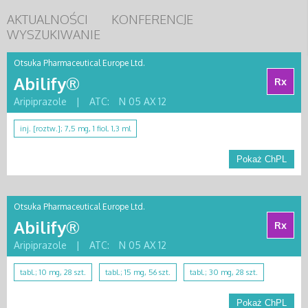
AKTUALNOŚCI
KONFERENCJE
WYSZUKIWANIE
Otsuka Pharmaceutical Europe Ltd.
Abilify®
Rx
Aripiprazole
|
ATC:
N 05 AX 12
inj. [roztw.]; 7,5 mg, 1 fiol. 1,3 ml
Pokaż ChPL
Otsuka Pharmaceutical Europe Ltd.
Abilify®
Rx
Aripiprazole
|
ATC:
N 05 AX 12
tabl.; 10 mg, 28 szt.
tabl.; 15 mg, 56 szt.
tabl.; 30 mg, 28 szt.
Pokaż ChPL