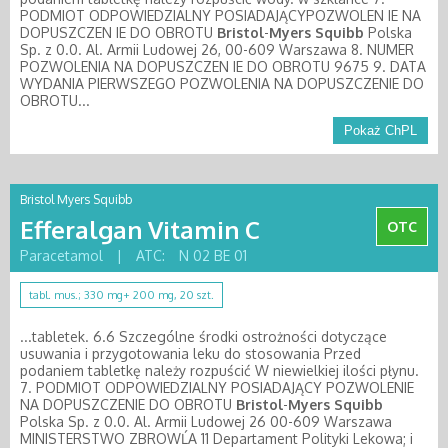
PODMIOT ODPOWIEDZIALNY POSIADAJĄCYPOZWOLEN IE NA
DOPUSZCZEN IE DO OBROTU
Bristol
-
Myers
Squibb
Polska
Sp. z 0.0. Al. Armii Ludowej 26, 00-609 Warszawa 8. NUMER
POZWOLENIA NA DOPUSZCZEN IE DO OBROTU 9675 9. DATA
WYDANIA PIERWSZEGO POZWOLENIA NA DOPUSZCZENIE DO
OBROTU...
Pokaż ChPL
Bristol Myers Squibb
Efferalgan Vitamin C
OTC
Paracetamol
|
ATC:
N 02 BE 01
tabl. mus.; 330 mg+ 200 mg, 20 szt.
...tabletek. 6.6 Szczególne środki ostrożności dotyczące
usuwania i przygotowania leku do stosowania Przed
podaniem tabletkę należy rozpuścić W niewielkiej ilości płynu.
7. PODMIOT ODPOWIEDZIALNY POSIADAJĄCY POZWOLENIE
NA DOPUSZCZENIE DO OBROTU
Bristol
-
Myers
Squibb
Polska Sp. z 0.0. Al. Armii Ludowej 26 00-609 Warszawa
MINISTERSTWO ZBROWĹA 11 Departament Polityki Lekowa; i