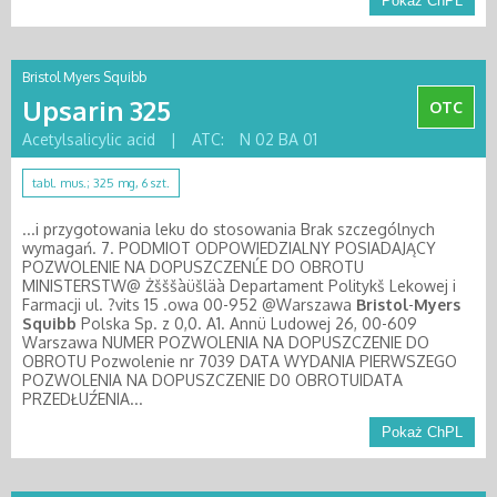
Pokaż ChPL
Bristol Myers Squibb
Upsarin 325
OTC
Acetylsalicylic acid
|
ATC:
N 02 BA 01
tabl. mus.; 325 mg, 6 szt.
...i przygotowania leku do stosowania Brak szczególnych
wymagań. 7. PODMIOT ODPOWIEDZIALNY POSIADAJĄCY
POZWOLENIE NA DOPUSZCZENĹE DO OBROTU
MINISTERSTW@ Żšššàüšläà Departament Politykš Lekowej i
Farmacji ul. ?vits 15 .owa 00-952 @Warszawa
Bristol
-
Myers
Squibb
Polska Sp. z 0,0. A1. Annü Ludowej 26, 00-609
Warszawa NUMER POZWOLENIA NA DOPUSZCZENIE DO
OBROTU Pozwolenie nr 7039 DATA WYDANIA PIERWSZEGO
POZWOLENIA NA DOPUSZCZENIE D0 OBROTUIDATA
PRZEDŁUŹENIA...
Pokaż ChPL