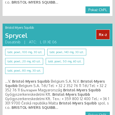
r.o.
BRISTOL
-
MYERS
SQUIBB
...
Pokaż ChPL
Bristol Myers Squibb
Sprycel
Rx-z
Dasatinib
|
ATC:
L 01 XE 06
tabl. powl.; 100 mg, 30 szt.
tabl. powl.; 140 mg, 30 szt.
tabl. powl.; 20 mg, 60 szt.
tabl. powl.; 50 mg, 60 szt.
tabl. powl.; 80 mg, 30 szt.
...V.
Bristol
-
Myers
Squibb
Belgium S.A. N.V.
Bristol
-
Myers
Squibb
Belgium S.A. Tél/Tel: + 32 2 352 76 11 Tél/Tel: + 32 2
352 76 11 България Magyarország
Bristol
-
Myers
Squibb
Gyógyszerkereskedelmi Kft.
Bristol
-
Myers
Squibb
Gyógyszerkereskedelmi Kft. Teл.: + 359 800 12 400 Tel.: + 36 1
301 9700 Česká republika Malta
Bristol
-
Myers
Squibb
spol. s
r.o.
BRISTOL
-
MYERS
SQUIBB
...