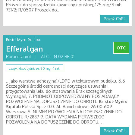
Proszek do sporządzenia zawiesiny doustnej, 125 rng/S ml:
731/2; R/0507 Proszek do...
Pokaż ChPL
Bristol Myers Squibb
Efferalgan
OTC
Paracetamol
|
ATC:
N 02 BE 01
czopki doodbytnicze; 80 mg, 4 szt.
...jako warstwa adhezyjna)/LDPE, w tekturowym pudełku. 6.6
Szczególne środki ostrożności dotyczące usuwania i
przygotowania leku do stosowania Brak szczególnych
Vvymagań, 7. PODMIOT ODPOWIEDZIALNY POSIADAJĄCY
POZWOLENIE NA DOPUSZCZENIE DO OBROTU
Bristol
-
Myers
Squibb
Polska Sp. z 0.0. Al. Annii Ludowej 26 00-609
Warszawa S. NUMER POZWOLENIA NA DOPUSZCZENIE DO
OBROTU R/2887 9. DATA WYDANIA PIERWSZEGO
POZWOLENIA NA DOPUSZCZENIE DO OBROTU...
Pokaż ChPL