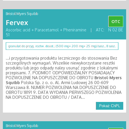
Bristol Myers Squibb
Fervex
OTC
Ascorbic acid + Paracetamol + Pheniramine
|
ATC:
N 02 BE
51
granulat do przyg. roztw. doust.; (500 mg+ 200 mg+ 25 mg)/sasz., 8 sasz.
...i przygotowania produktu leczniczego do stosowania Bez
szczególnych wymagań. Wszelkie niewykorzystane resztki
produktu lub jego odpady naley usunąć zgodnie z lokalnymi
przepisami. 7. PODMIOT ODPOWIEDZIALNY POSIADAJĄCY
POZWOLENIE NA DOPUSZCZENIE DO OBROTU
Bristol
-
Myers
Squibb
Polska Sp. z o. o. Al. Armii Ludowej 26 00-609
Warszawa 8. NUMER POZWOLENIA NA DOPUSZCZENIE DO
OBROTU 18191 9. DATA WYDANIA PIERWSZEGO POZWOLENIA
NA DOPUSZCZENIE DO OBROTU / DATA...
Pokaż ChPL
Bristol Myers Squibb