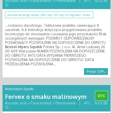
Ascorbic acid + Paracetamol + Pheniramine
|
ATC:
N 02 BE
51
granulat do przyg. syropu; (280 mg+ 100 mg+ 10 mg)/sasz., 8 sasz.
...roztworu doustnego. Tekturowe pudełko zawierające 8
saszetek. 6.6 Instrukcja dotycząca przygotowania produktu
leczniczego do stosowania i usuwania jego pozostałości Brak
szczególnych wymagań. PODMIOT ODPOWIEDZIALNY
POSIADAJĄCY POZWOLENIE NA DOPUSZCZENIE DO OBROTU
Bristol
-
Myers
Squibb
Polska Sp. z o.o. Al. Armii Ludowej 26
00-609 Warszawa NUMER POZWOLENIA NA DOPUSZCZENIE
DO OBROTU: 8473 DATA WYDANIA PIERWSZEGO
POZWOLENIA NA DOPUSZCZENIE DO OBROTU/ DATA
PRZEDŁUŻENIA POZWOLENIA...
Pokaż ChPL
Bristol Myers Squibb
Fervex o smaku malinowym
OTC
Ascorbic acid + Paracetamol + Pheniramine
|
ATC:
N 02 BE
51