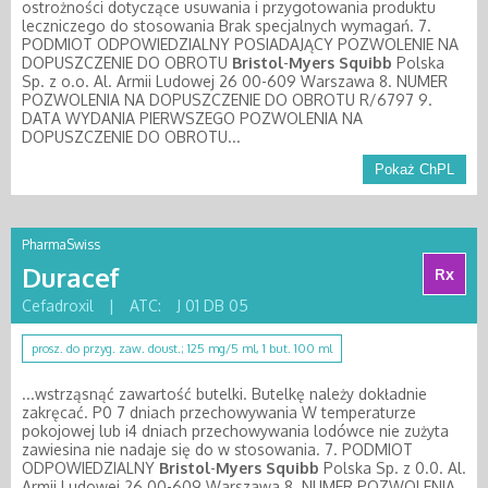
ostrożności dotyczące usuwania i przygotowania produktu
leczniczego do stosowania Brak specjalnych wymagań. 7.
PODMIOT ODPOWIEDZIALNY POSIADAJĄCY POZWOLENIE NA
DOPUSZCZENIE DO OBROTU
Bristol
-
Myers
Squibb
Polska
Sp. z o.o. Al. Armii Ludowej 26 00-609 Warszawa 8. NUMER
POZWOLENIA NA DOPUSZCZENIE DO OBROTU R/6797 9.
DATA WYDANIA PIERWSZEGO POZWOLENIA NA
DOPUSZCZENIE DO OBROTU...
Pokaż ChPL
PharmaSwiss
Duracef
Rx
Cefadroxil
|
ATC:
J 01 DB 05
prosz. do przyg. zaw. doust.; 125 mg/5 ml, 1 but. 100 ml
...wstrząsnąć zawartość butelki. Butelkę należy dokładnie
zakręcać. P0 7 dniach przechowywania W temperaturze
pokojowej lub i4 dniach przechowywania lodówce nie zużyta
zawiesina nie nadaje się do w stosowania. 7. PODMIOT
ODPOWIEDZIALNY
Bristol
-
Myers
Squibb
Polska Sp. z 0.0. Al.
Armii Ludowej 26 00-609 Warszawa 8. NUMER POZWOLENIA