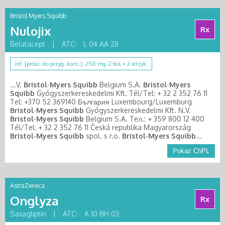
Bristol Myers Squibb
Nulojix
Rx
Belatacept
|
ATC:
L 04 AA 28
inf. [prosz. do przyg. konc.]; 250 mg, 2 fiol.+ 2 strzyk.
...V.
Bristol
-
Myers
Squibb
Belgium S.A.
Bristol
-
Myers
Squibb
Gyógyszerkereskedelmi Kft. Tél/Tel: + 32 2 352 76 11
Tel: +370 52 369140 България Luxembourg/Luxemburg
Bristol
-
Myers
Squibb
Gyógyszerkereskedelmi Kft. N.V.
Bristol
-
Myers
Squibb
Belgium S.A. Teл.: + 359 800 12 400
Tél/Tel: + 32 2 352 76 11 Česká republika Magyarország
Bristol
-
Myers
Squibb
spol. s r.o.
Bristol
-
Myers
Squibb
...
Pokaż ChPL
AstraZeneca
Onglyza
Rx
Saxagliptin
|
ATC:
A 10 BH 03