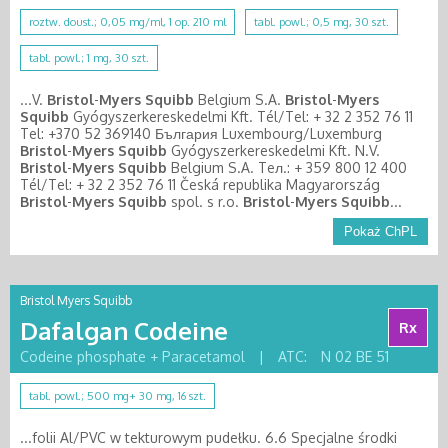
roztw. doust.; 0,05 mg/ml, 1 op. 210 ml
tabl. powl.; 0,5 mg, 30 szt.
tabl. powl.; 1 mg, 30 szt.
...V.
Bristol
-
Myers
Squibb
Belgium S.A.
Bristol
-
Myers
Squibb
Gyógyszerkereskedelmi Kft. Tél/Tel: + 32 2 352 76 11
Tel: +370 52 369140 България Luxembourg/Luxemburg
Bristol
-
Myers
Squibb
Gyógyszerkereskedelmi Kft. N.V.
Bristol
-
Myers
Squibb
Belgium S.A. Teл.: + 359 800 12 400
Tél/Tel: + 32 2 352 76 11 Česká republika Magyarország
Bristol
-
Myers
Squibb
spol. s r.o.
Bristol
-
Myers
Squibb
...
Pokaż ChPL
Bristol Myers Squibb
Dafalgan Codeine
Rx
Codeine phosphate + Paracetamol
|
ATC:
N 02 BE 51
tabl. powl.; 500 mg+ 30 mg, 16 szt.
...folii Al/PVC w tekturowym pudełku. 6.6 Specjalne środki