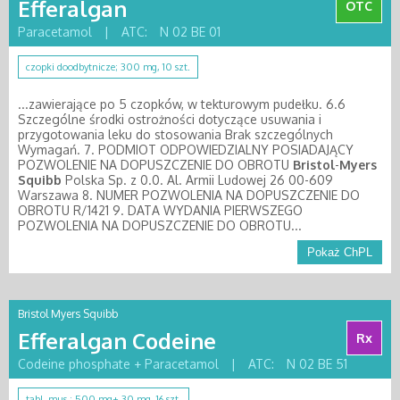
Efferalgan
OTC
Paracetamol
|
ATC:
N 02 BE 01
czopki doodbytnicze; 300 mg, 10 szt.
...zawierające po 5 czopków, w tekturowym pudełku. 6.6
Szczególne środki ostrożności dotyczące usuwania i
przygotowania leku do stosowania Brak szczególnych
Wymagań. 7. PODMIOT ODPOWIEDZIALNY POSIADAJĄCY
POZWOLENIE NA DOPUSZCZENIE DO OBROTU
Bristol
-
Myers
Squibb
Polska Sp. z 0.0. Al. Armii Ludowej 26 00-609
Warszawa 8. NUMER POZWOLENIA NA DOPUSZCZENIE DO
OBROTU R/1421 9. DATA WYDANIA PIERWSZEGO
POZWOLENIA NA DOPUSZCZENIE DO OBROTU...
Pokaż ChPL
Bristol Myers Squibb
Efferalgan Codeine
Rx
Codeine phosphate + Paracetamol
|
ATC:
N 02 BE 51
tabl. mus.; 500 mg+ 30 mg, 16 szt.