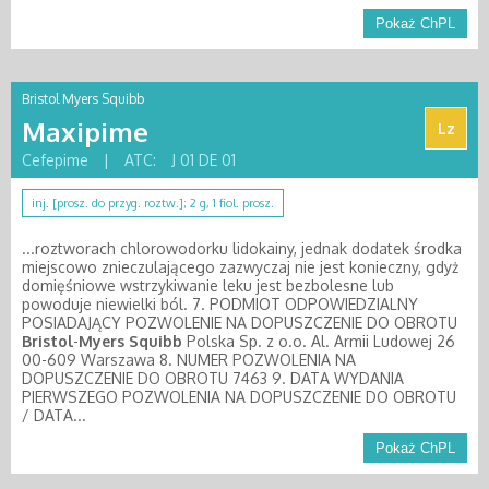
Pokaż ChPL
Bristol Myers Squibb
Maxipime
Lz
Cefepime
|
ATC:
J 01 DE 01
inj. [prosz. do przyg. roztw.]; 2 g, 1 fiol. prosz.
...roztworach chlorowodorku lidokainy, jednak dodatek środka
miejscowo znieczulającego zazwyczaj nie jest konieczny, gdyż
domięśniowe wstrzykiwanie leku jest bezbolesne lub
powoduje niewielki ból. 7. PODMIOT ODPOWIEDZIALNY
POSIADAJĄCY POZWOLENIE NA DOPUSZCZENIE DO OBROTU
Bristol
-
Myers
Squibb
Polska Sp. z o.o. Al. Armii Ludowej 26
00-609 Warszawa 8. NUMER POZWOLENIA NA
DOPUSZCZENIE DO OBROTU 7463 9. DATA WYDANIA
PIERWSZEGO POZWOLENIA NA DOPUSZCZENIE DO OBROTU
/ DATA...
Pokaż ChPL