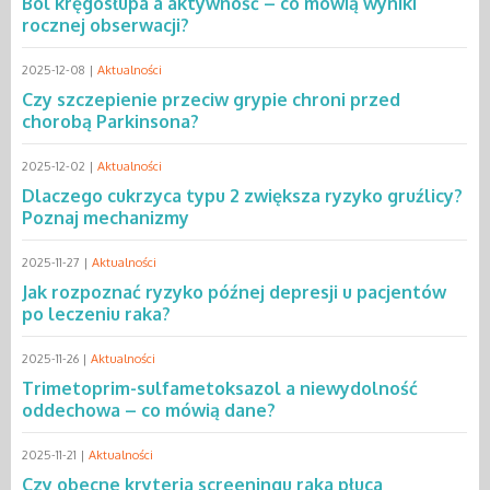
Ból kręgosłupa a aktywność – co mówią wyniki
rocznej obserwacji?
2025-12-08 |
Aktualności
Czy szczepienie przeciw grypie chroni przed
chorobą Parkinsona?
2025-12-02 |
Aktualności
Dlaczego cukrzyca typu 2 zwiększa ryzyko gruźlicy?
Poznaj mechanizmy
2025-11-27 |
Aktualności
Jak rozpoznać ryzyko późnej depresji u pacjentów
po leczeniu raka?
2025-11-26 |
Aktualności
Trimetoprim-sulfametoksazol a niewydolność
oddechowa – co mówią dane?
2025-11-21 |
Aktualności
Czy obecne kryteria screeningu raka płuca