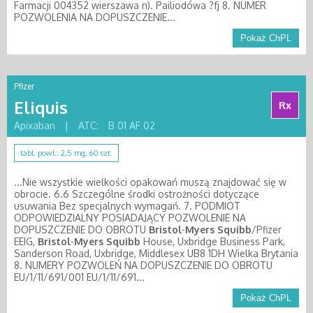
Farmacji 004352 wierszawa n). Pailiodówa ?fj 8. NUMER
POZWOLENIA NA DOPUSZCZENIE...
Pokaż ChPL
Pfizer
Eliquis
Rx
Apixaban
|
ATC:
B 01 AF 02
tabl. powl.; 2,5 mg, 60 szt.
...Nie wszystkie wielkości opakowań muszą znajdować się w
obrocie. 6.6 Szczególne środki ostrożności dotyczące
usuwania Bez specjalnych wymagań. 7. PODMIOT
ODPOWIEDZIALNY POSIADAJĄCY POZWOLENIE NA
DOPUSZCZENIE DO OBROTU
Bristol
-
Myers
Squibb
/Pfizer
EEIG,
Bristol
-
Myers
Squibb
House, Uxbridge Business Park,
Sanderson Road, Uxbridge, Middlesex UB8 1DH Wielka Brytania
8. NUMERY POZWOLEŃ NA DOPUSZCZENIE DO OBROTU
EU/1/11/691/001 EU/1/11/691...
Pokaż ChPL