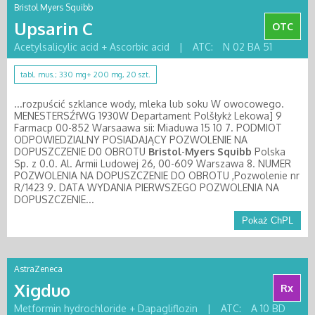
Bristol Myers Squibb
Upsarin C
OTC
Acetylsalicylic acid + Ascorbic acid
|
ATC:
N 02 BA 51
tabl. mus.; 330 mg+ 200 mg, 20 szt.
...rozpuścić szklance wody, mleka lub soku W owocowego.
MENESTERSŹfWG 1930W Departament Polšłykż Lekowa] 9
Farmacp 00-852 Warsaawa sii: Miaduwa 15 10 7. PODMIOT
ODPOWIEDZIALNY POSIADAJĄCY POZWOLENIE NA
DOPUSZCZENIE D0 OBROTU
Bristol
-
Myers
Squibb
Polska
Sp. z 0.0. Al. Armii Ludowej 26, 00-609 Warszawa 8. NUMER
POZWOLENIA NA DOPUSZCZENIE DO OBROTU ,Pozwolenie nr
R/1423 9. DATA WYDANIA PIERWSZEGO POZWOLENIA NA
DOPUSZCZENIE...
Pokaż ChPL
AstraZeneca
Xigduo
Rx
Metformin hydrochloride + Dapagliflozin
|
ATC:
A 10 BD