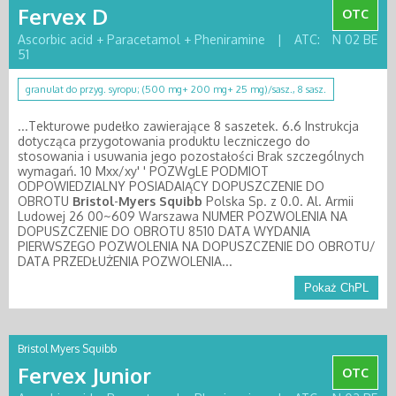
Fervex D
OTC
Ascorbic acid + Paracetamol + Pheniramine
|
ATC:
N 02 BE
51
granulat do przyg. syropu; (500 mg+ 200 mg+ 25 mg)/sasz., 8 sasz.
...Tekturowe pudełko zawierające 8 saszetek. 6.6 Instrukcja
dotycząca przygotowania produktu leczniczego do
stosowania i usuwania jego pozostałości Brak szczególnych
wymagań. 10 Mxx/xy' ' POZWgLE PODMIOT
ODPOWIEDZIALNY POSIADAIĄCY DOPUSZCZENIE DO
OBROTU
Bristol
-
Myers
Squibb
Polska Sp. z 0.0. Al. Armii
Ludowej 26 00~609 Warszawa NUMER POZWOLENIA NA
DOPUSZCZENIE DO OBROTU 8510 DATA WYDANIA
PIERWSZEGO POZWOLENIA NA DOPUSZCZENIE DO OBROTU/
DATA PRZEDŁUŻENIA POZWOLENIA...
Pokaż ChPL
Bristol Myers Squibb
Fervex Junior
OTC