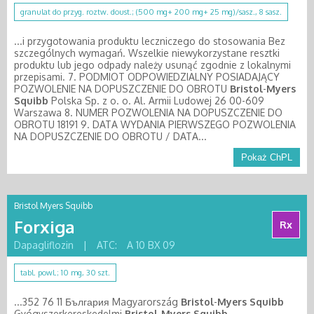
granulat do przyg. roztw. doust.; (500 mg+ 200 mg+ 25 mg)/sasz., 8 sasz.
...i przygotowania produktu leczniczego do stosowania Bez
szczególnych wymagań. Wszelkie niewykorzystane resztki
produktu lub jego odpady należy usunąć zgodnie z lokalnymi
przepisami. 7. PODMIOT ODPOWIEDZIALNY POSIADAJĄCY
POZWOLENIE NA DOPUSZCZENIE DO OBROTU
Bristol
-
Myers
Squibb
Polska Sp. z o. o. Al. Armii Ludowej 26 00-609
Warszawa 8. NUMER POZWOLENIA NA DOPUSZCZENIE DO
OBROTU 18191 9. DATA WYDANIA PIERWSZEGO POZWOLENIA
NA DOPUSZCZENIE DO OBROTU / DATA...
Pokaż ChPL
Bristol Myers Squibb
Forxiga
Rx
Dapagliflozin
|
ATC:
A 10 BX 09
tabl. powl.; 10 mg, 30 szt.
...352 76 11 България Magyarország
Bristol
-
Myers
Squibb
Gyógyszerkereskedelmi
Bristol
-
Myers
Squibb