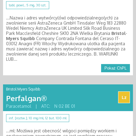
tabl. powl.; 5 mg, 30 szt.
...Nazwa i adres wytwórcy(ów) odpowiedzialnego(ych) za
zwolnienie serii AstraZeneca GmbH Tinsdaler Weg 183 22880
Wedel Niemcy AstraZeneca UK Limited Silk Road Business
Park Macclesfield Cheshire SK10 2NA Wielka Brytania
Bristol
-
Myers
Squibb
Company Contrada Fontana del Ceraso IT-
03012 Anagni (FR) Włochy Wydrukowana ulotka dla pacjenta
musi zawierać nazwę i adres wytwórcy odpowiedzialnego za
zwolnienie danej serii produktu leczniczego. B. WARUNKI
LUB...
Pokaż ChPL
Bristol Myers Squibb
Perfalgan®
Lz
Paracetamol
|
ATC:
N 02 BE 01
inf. [roztw.]; 10 mg/ml, 12 but. 100 ml
...ml: Możliwa jest obecność wilgoci pomiędzy workiem i
opakowaniem zewnętrznym, co jest wynikiem procesu