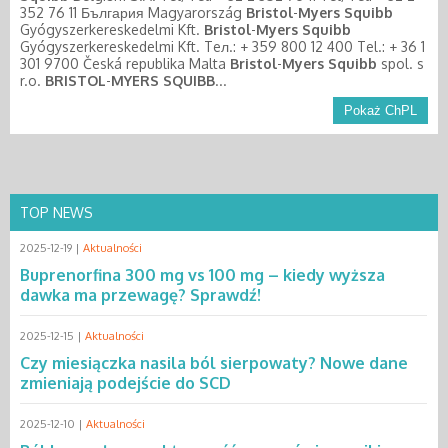
352 76 11 България Magyarország
Bristol
-
Myers
Squibb
Gyógyszerkereskedelmi Kft.
Bristol
-
Myers
Squibb
Gyógyszerkereskedelmi Kft. Teл.: + 359 800 12 400 Tel.: + 36 1
301 9700 Česká republika Malta
Bristol
-
Myers
Squibb
spol. s
r.o.
BRISTOL
-
MYERS
SQUIBB
...
Pokaż ChPL
TOP NEWS
2025-12-19 |
Aktualności
Buprenorfina 300 mg vs 100 mg – kiedy wyższa
dawka ma przewagę? Sprawdź!
2025-12-15 |
Aktualności
Czy miesiączka nasila ból sierpowaty? Nowe dane
zmieniają podejście do SCD
2025-12-10 |
Aktualności