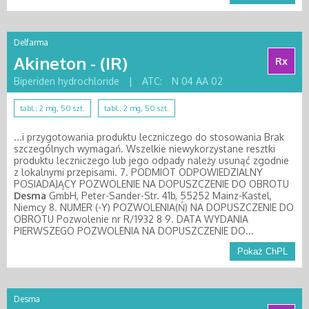
Delfarma
Akineton - (IR)
Rx
Biperiden hydrochloride
|
ATC:
N 04 AA 02
tabl.; 2 mg, 50 szt.
tabl.; 2 mg, 50 szt.
...i przygotowania produktu leczniczego do stosowania Brak
szczególnych wymagań. Wszelkie niewykorzystane resztki
produktu leczniczego lub jego odpady należy usunąć zgodnie
z lokalnymi przepisami. 7. PODMIOT ODPOWIEDZIALNY
POSIADAJĄCY POZWOLENIE NA DOPUSZCZENIE DO OBROTU
Desma
GmbH, Peter-Sander-Str. 41b, 55252 Mainz-Kastel,
Niemcy 8. NUMER (-Y) POZWOLENIA(Ń) NA DOPUSZCZENIE DO
OBROTU Pozwolenie nr R/1932 8 9. DATA WYDANIA
PIERWSZEGO POZWOLENIA NA DOPUSZCZENIE DO...
Pokaż ChPL
Desma