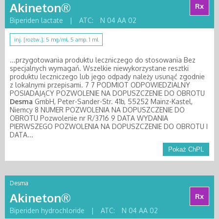
Akineton®
Rx
Biperiden lactate
|
ATC:
N 04 AA 02
inj. [roztw.]; 5 mg/ml, 5 amp. 1 ml
...przygotowania produktu leczniczego do stosowania Bez
specjalnych wymagań. Wszelkie niewykorzystane resztki
produktu leczniczego lub jego odpady należy usunąć zgodnie
z lokalnymi przepisami. 7 7 PODMIOT ODPOWIEDZIALNY
POSIADAJĄCY POZWOLENIE NA DOPUSZCZENIE DO OBROTU
Desma
GmbH, Peter-Sander-Str. 41b, 55252 Mainz-Kastel,
Niemcy 8 NUMER POZWOLENIA NA DOPUSZCZENIE DO
OBROTU Pozwolenie nr R/3716 9 DATA WYDANIA
PIERWSZEGO POZWOLENIA NA DOPUSZCZENIE DO OBROTU I
DATA...
Pokaż ChPL
Desma
Akineton®
Rx
Biperiden hydrochloride
|
ATC:
N 04 AA 02