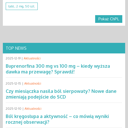
tabl.; 2 mg, 50 szt.
Pokaż ChPL
TOP NEWS
2025-12-19 |
Aktualności
Buprenorfina 300 mg vs 100 mg – kiedy wyższa
dawka ma przewagę? Sprawdź!
2025-12-15 |
Aktualności
Czy miesiączka nasila ból sierpowaty? Nowe dane
zmieniają podejście do SCD
2025-12-10 |
Aktualności
Ból kręgosłupa a aktywność – co mówią wyniki
rocznej obserwacji?