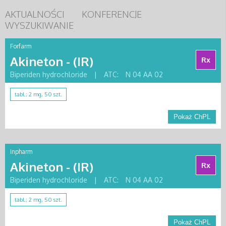
AKTUALNOŚCI
KONFERENCJE
WYSZUKIWANIE
Forfarm
Akineton - (IR)
Rx
Biperiden hydrochloride
|
ATC:
N 04 AA 02
tabl.; 2 mg, 50 szt.
Pokaż ChPL
Inpharm
Akineton - (IR)
Rx
Biperiden hydrochloride
|
ATC:
N 04 AA 02
tabl.; 2 mg, 50 szt.
Pokaż ChPL