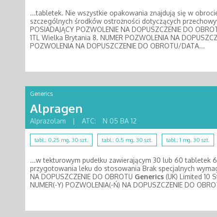
...tabletek. Nie wszystkie opakowania znajdują się w obroc
szczególnych środków ostrożności dotyczących przecho
POSIADAJĄCY POZWOLENIE NA DOPUSZCZENIE DO OBR
1TL Wielka Brytania 8. NUMER POZWOLENIA NA DOPUSZC
POZWOLENIA NA DOPUSZCZENIE DO OBROTU/DATA...
Generics
Alpragen
Alprazolam
|
ATC:
N 05 BA 12
tabl.; 0,25 mg, 30 szt.
tabl.; 0,5 mg, 30 szt.
tabl.; 1 mg, 30 szt.
...w tekturowym pudełku zawierającym 30 lub 60 tabletek 6
przygotowania leku do stosowania Brak specjalnych w
NA DOPUSZCZENIE DO OBROTU
Generics
(UK) Limited 10 S
NUMER(-Y) POZWOLENIA(-Ń) NA DOPUSZCZENIE DO OBROTU Al