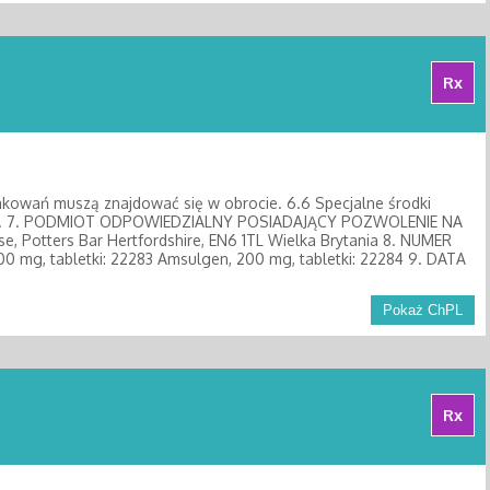
Rx
pakowań muszą znajdować się w obrocie. 6.6 Specjalne środki
gań. 7. PODMIOT ODPOWIEDZIALNY POSIADAJĄCY POZWOLENIE NA
se, Potters Bar Hertfordshire, EN6 1TL Wielka Brytania 8. NUMER
, tabletki: 22283 Amsulgen, 200 mg, tabletki: 22284 9. DATA
Pokaż ChPL
Rx