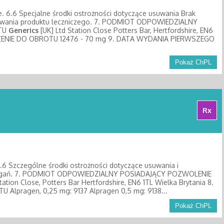
ie. 6.6 Specjalne środki ostrożności dotyczące usuwania Brak
wywania produktu leczniczego. 7. PODMIOT ODPOWIEDZIALNY
OTU
Generics
[UK] Ltd Station Close Potters Bar, Hertfordshire, EN6
ZENIE DO OBROTU 12476 - 70 mg 9. DATA WYDANIA PIERWSZEGO
Pokaż ChPL
Rx
.6 Szczególne środki ostrożności dotyczące usuwania i
ymagań. 7. PODMIOT ODPOWIEDZIALNY POSIADAJĄCY POZWOLENIE
tation Close, Potters Bar Hertfordshire, EN6 1TL Wielka Brytania 8.
pragen, 0,25 mg: 9137 Alpragen 0,5 mg: 9138...
Pokaż ChPL