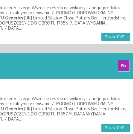
uktu leczniczego Wszelkie resztki niewykorzystanego produktu
odny z lokalnymi przepisami. 7. PODMIOT ODPOWIEDZIALNY
OTU
Generics
[UK] Limited Station Close Potters Bar, Hertfordshire,
NA DOPUSZCZENIE DO OBROTU 17856 9. DATA WYDANIA
 / DATA...
Pokaż ChPL
Rx
uktu leczniczego Wszelkie resztki niewykorzystanego produktu
odny z lokalnymi przepisami. 7. PODMIOT ODPOWIEDZIALNY
OTU
Generics
[UK] Limited Station Close Potters Bar, Hertfordshire,
NA DOPUSZCZENIE DO OBROTU 17857 9. DATA WYDANIA
 / DATA...
Pokaż ChPL