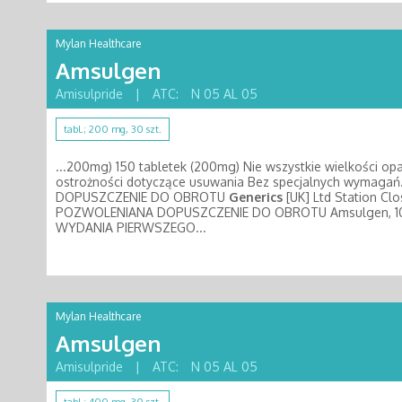
Mylan Healthcare
Amsulgen
Amisulpride
|
ATC:
N 05 AL 05
tabl.; 200 mg, 30 szt.
...200mg) 150 tabletek (200mg) Nie wszystkie wielkości o
ostrożności dotyczące usuwania Bez specjalnych wyma
DOPUSZCZENIE DO OBROTU
Generics
[UK] Ltd Station Clo
POZWOLENIANA DOPUSZCZENIE DO OBROTU Amsulgen, 100 mg
WYDANIA PIERWSZEGO...
Mylan Healthcare
Amsulgen
Amisulpride
|
ATC:
N 05 AL 05