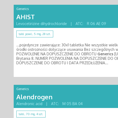
Generics
AHIST
Levocetirizine dihydrochloride
|
ATC:
R 06 AE 09
tabl. powl.; 5 mg, 28 szt.
...pojedyncze zawierające: 30x1 tabletka Nie wszystkie wi
środki ostrożności dotyczące usuwania Bez szczególn
POZWOLENIE NA DOPUSZCZENIE DO OBROTU
Generics
[U
Brytania 8. NUMER POZWOLENIA NA DOPUSZCZENIE DO 
DOPUSZCZENIE DO OBROTU I DATA PRZEDŁUŻENIA...
Generics
Alendrogen
Alendronic acid
|
ATC:
M 05 BA 04
tabl.; 70 mg, 4 szt.