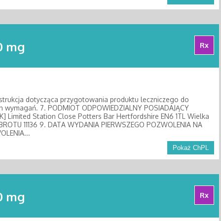
40 mg
Rx
nstrukcja dotycząca przygotowania produktu leczniczego do
lnych wymagań. 7. PODMIOT ODPOWIEDZIALNY POSIADAJĄCY
K] Limited Station Close Potters Bar Hertfordshire EN6 1TL Wielka
OBROTU 11136 9. DATA WYDANIA PIERWSZEGO POZWOLENIA NA
LENIA...
Pokaż ChPL
40 mg
Rx