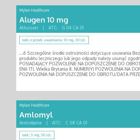
Mylan Healthcare
Alugen 10 mg
Alfuzosin
|
ATC:
G 04 CA 01
tabl. o przedł. uwalnianiu; 10 mg, 30 szt.
...6 Szczególne środki ostrożności dotyczące usuwania Be
produktu leczniczego lub jego odpady należy usunąć zgo
POSIADAJĄCY POZWOLENIE NA DOPUSZCZENIE DO OBR
EN6 1TL Wielka Brytania 8. NUMER(Y) POZWOLENIA NA 
POZWOLENIA NA DOPUSZCZENIE DO OBROTU/DATA PRZED
Mylan Healthcare
Amlomyl
Amlodipine
|
ATC:
C 08 CA 01
tabl.; 5 mg, 30 szt.