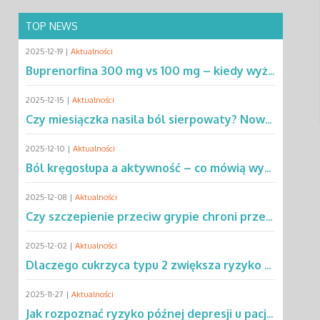
TOP NEWS
2025-12-19 |
Aktualności
Buprenorfina 300 mg vs 100 mg – kiedy wyższa dawka ma przewagę? Sprawdź!
2025-12-15 |
Aktualności
Czy miesiączka nasila ból sierpowaty? Nowe dane zmieniają podejście do SCD
2025-12-10 |
Aktualności
Ból kręgosłupa a aktywność – co mówią wyniki rocznej obserwacji?
2025-12-08 |
Aktualności
Czy szczepienie przeciw grypie chroni przed chorobą Parkinsona?
2025-12-02 |
Aktualności
Dlaczego cukrzyca typu 2 zwiększa ryzyko gruźlicy? Poznaj mechanizmy
2025-11-27 |
Aktualności
Jak rozpoznać ryzyko późnej depresji u pacjentów po leczeniu raka?