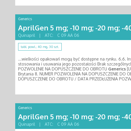
Generics
AprilGen 5 mg; -10 mg; -20 mg; -
Quinapril
|
ATC:
C 09 AA 06
tabl. powl.; 40 mg, 30 szt.
...wielkości opakowań mogą być dostępne na rynku. 6.6. I
stosowania i usuwania jego pozostałości Brak szczegó
POZWOLENIE NA DOPUSZCZENIE DO OBROTU
Generics
[U
Brytania 8. NUMER POZWOLENIA NA DOPUSZCZENIE DO 
DOPUSZCZENIE DO OBROTU / DATA PRZEDŁUŻENIA POZWO
Generics
AprilGen 5 mg; -10 mg; -20 mg; -
Quinapril
|
ATC:
C 09 AA 06