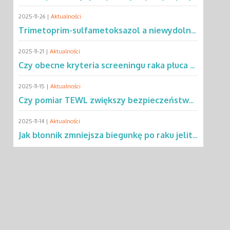
2025-11-26 |
Aktualności
Trimetoprim-sulfametoksazol a niewydolność oddechowa – co mówią dane?
2025-11-21 |
Aktualności
Czy obecne kryteria screeningu raka płuca wykluczają 2/3 pacjentów?
2025-11-15 |
Aktualności
Czy pomiar TEWL zwiększy bezpieczeństwo testów alergicznych u dzieci?
2025-11-14 |
Aktualności
Jak błonnik zmniejsza biegunkę po raku jelita grubego?