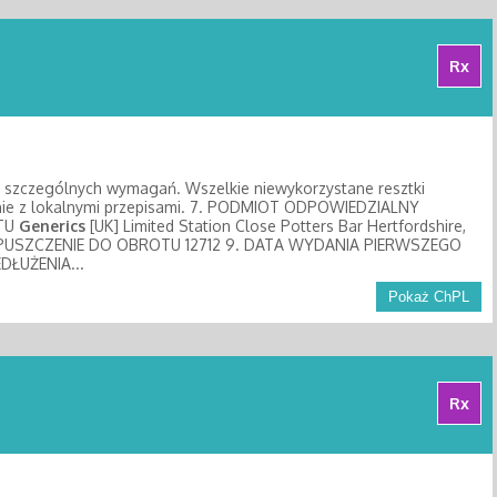
Rx
z szczególnych wymagań. Wszelkie niewykorzystane resztki
dnie z lokalnymi przepisami. 7. PODMIOT ODPOWIEDZIALNY
OTU
Generics
[UK] Limited Station Close Potters Bar Hertfordshire,
DOPUSZCZENIE DO OBROTU 12712 9. DATA WYDANIA PIERWSZEGO
ŁUŻENIA...
Pokaż ChPL
Rx