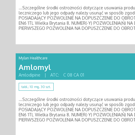
...Szczególne środki ostrożności dotyczące usuwania prod
leczniczego lub jego odpady należy usunąć w sposób zg
POSIADAJĄCY POZWOLENIE NA DOPUSZCZENIE DO OBR
EN6 1TL Wielka Brytania 8. NUMER(-Y) POZWOLENIA(Ń) 
PIERWSZEGO POZWOLENIA NA DOPUSZCZENIE DO OBROTU
Mylan Healthcare
Amlomyl
Amlodipine
|
ATC:
C 08 CA 01
tabl.; 10 mg, 30 szt.
...Szczególne środki ostrożności dotyczące usuwania prod
leczniczego lub jego odpady należy usunąć w sposób zg
POSIADAJĄCY POZWOLENIE NA DOPUSZCZENIE DO OBR
EN6 1TL Wielka Brytania 8. NUMER(-Y) POZWOLENIA(Ń) 
PIERWSZEGO POZWOLENIA NA DOPUSZCZENIE DO OBROTU