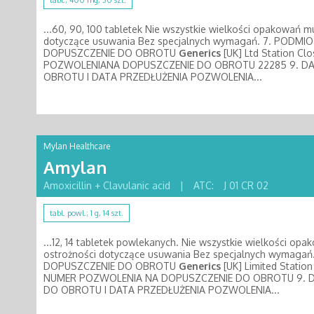
tabl.; 400 mg, 30 szt.
...60, 90, 100 tabletek Nie wszystkie wielkości opakowań m
dotyczące usuwania Bez specjalnych wymagań. 7. POD
DOPUSZCZENIE DO OBROTU
Generics
[UK] Ltd Station Clo
POZWOLENIANA DOPUSZCZENIE DO OBROTU 22285 9. D
OBROTU I DATA PRZEDŁUŻENIA POZWOLENIA...
Mylan Healthcare
Amylan
Amoxicillin + Clavulanic acid
|
ATC:
J 01 CR 02
tabl. powl.; 1 g, 14 szt.
...12, 14 tabletek powlekanych. Nie wszystkie wielkości op
ostrożności dotyczące usuwania Bez specjalnych wyma
DOPUSZCZENIE DO OBROTU
Generics
[UK] Limited Station
NUMER POZWOLENIA NA DOPUSZCZENIE DO OBROTU 9. 
DO OBROTU I DATA PRZEDŁUŻENIA POZWOLENIA...