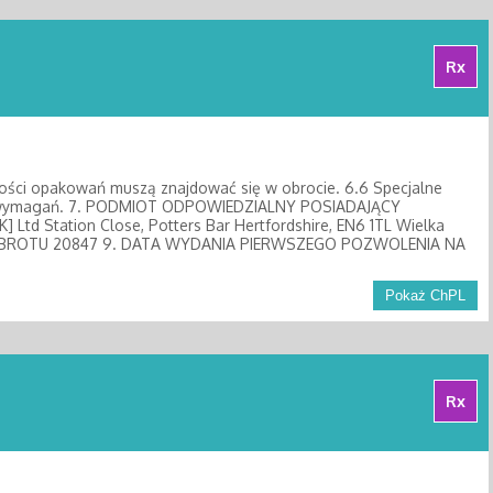
Rx
elkości opakowań muszą znajdować się w obrocie. 6.6 Specjalne
ych wymagań. 7. PODMIOT ODPOWIEDZIALNY POSIADAJĄCY
K] Ltd Station Close, Potters Bar Hertfordshire, EN6 1TL Wielka
OBROTU 20847 9. DATA WYDANIA PIERWSZEGO POZWOLENIA NA
Pokaż ChPL
Rx