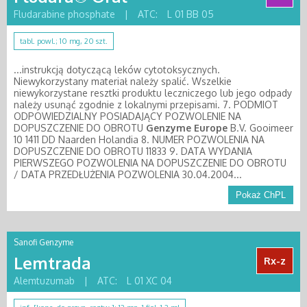
Fludarabine phosphate
|
ATC:
L 01 BB 05
tabl. powl.; 10 mg, 20 szt.
...instrukcją dotyczącą leków cytotoksycznych.
Niewykorzystany materiał należy spalić. Wszelkie
niewykorzystane resztki produktu leczniczego lub jego odpady
należy usunąć zgodnie z lokalnymi przepisami. 7. PODMIOT
ODPOWIEDZIALNY POSIADAJĄCY POZWOLENIE NA
DOPUSZCZENIE DO OBROTU
Genzyme
Europe
B.V. Gooimeer
10 1411 DD Naarden Holandia 8. NUMER POZWOLENIA NA
DOPUSZCZENIE DO OBROTU 11833 9. DATA WYDANIA
PIERWSZEGO POZWOLENIA NA DOPUSZCZENIE DO OBROTU
/ DATA PRZEDŁUŻENIA POZWOLENIA 30.04.2004...
Pokaż ChPL
Sanofi Genzyme
Lemtrada
Rx-z
Alemtuzumab
|
ATC:
L 01 XC 04