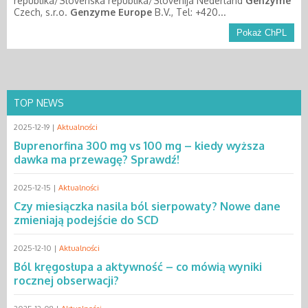
republika/Slovenská republika/Slovenija Nederland
Genzyme
Czech, s.r.o.
Genzyme
Europe
B.V., Tel: +420...
Pokaż ChPL
TOP NEWS
2025-12-19 |
Aktualności
Buprenorfina 300 mg vs 100 mg – kiedy wyższa
dawka ma przewagę? Sprawdź!
2025-12-15 |
Aktualności
Czy miesiączka nasila ból sierpowaty? Nowe dane
zmieniają podejście do SCD
2025-12-10 |
Aktualności
Ból kręgosłupa a aktywność – co mówią wyniki
rocznej obserwacji?