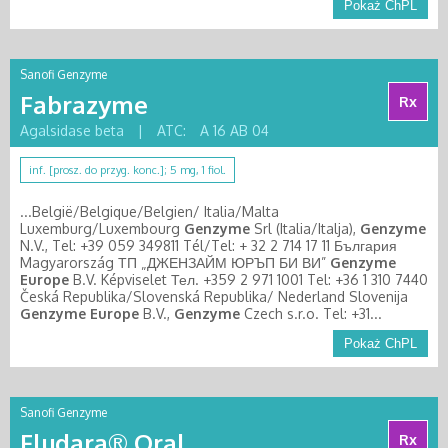
Pokaż ChPL
Sanofi Genzyme
Fabrazyme
Rx
Agalsidase beta
|
ATC:
A 16 AB 04
inf. [prosz. do przyg. konc.]; 5 mg, 1 fiol.
...België/Belgique/Belgien/ Italia/Malta
Luxemburg/Luxembourg
Genzyme
Srl (Italia/Italja),
Genzyme
N.V., Tel: +39 059 349811 Tél/Tel: + 32 2 714 17 11 България
Magyarország ТП „ДЖЕНЗАЙМ ЮРЪП БИ ВИ”
Genzyme
Europe
B.V. Képviselet Тел. +359 2 971 1001 Tel: +36 1 310 7440
Česká Republika/Slovenská Republika/ Nederland Slovenija
Genzyme
Europe
B.V.,
Genzyme
Czech s.r.o. Tel: +31...
Pokaż ChPL
Sanofi Genzyme
Fludara® Oral
Rx