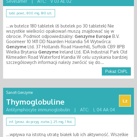
Sevelamer
|
ATC:
V 03 AE 02
tabl. powl.; 800 mg, 180 szt.
...w butelce 180 tabletek (6 butelek po 30 tabletek) Nie
wszystkie wielkości opakowań muszą znajdować się w
obrocie. Podmiot odpowiedzialny:
Genzyme
Europe
B.V.
Gooimeer 10 1411 DD Naarden Holandia 54 Wytwórca:
Genzyme
Ltd. 37 Hollands Road Haverhill, Suffolk CB9 8PB
Wielka Brytania
Genzyme
Ireland Ltd. IDA Industrial Park Old
Kilmeaden Road Waterford Irlandia W celu uzyskania bardziej
szczegółowych informacji należy zwrócić się do...
Pokaż ChPL
Sanofi Genzyme
Thymoglobuline
Lz
Antilymphocyte immunoglobulin
|
ATC:
L 04 AA 04
inf. [prosz. do przyg. roztw.]; 25 mg, 1 fiol.
...wpływa na istotną utratę białek lub ich aktywność. Wszelkie