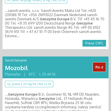
inf. [konc. do przyg. roztw.]; 12 mg, 1 fiol. 1,2 ml
...sanofi-aventis, s.r.o. Sanofi-Aventis Malta Ltd Tel: +420
233086 111 Tel: +356 21493022 Danmark Nederland sanofi-
aventis Denmark A/S
Genzyme
Europe
B.V. Tlf: +45 45 16 70
00 Tel: +31 35 699 1200 Deutschland Norge
Genzyme
Therapeutics Ltd. sanofi-aventis Norge AS Tel: +49 (0) 6102
3674 451 Tlf: + 47 67 10 71 00 Eesti Österreich sanofi-aventis
Estonia...
Pokaż ChPL
Sanofi Genzyme
Mozobil
Rx-z
Plerixafor
|
ATC:
L 03 AX 16
inj. [roztw.]; 20 mg/ml, 1 fiol. 1,2 ml
...
Genzyme
Europe
B.V., Gooimeer 10, NL-1411 DD Naarden,
Holandia. Wytwórca
Genzyme
Ltd., 37 Hollands Road,
Haverhill, Suffolk CB9 8PU, Wielka Brytania 25 W celu
uzyskania bardziej szczegółowych informacji, należy zwrócić