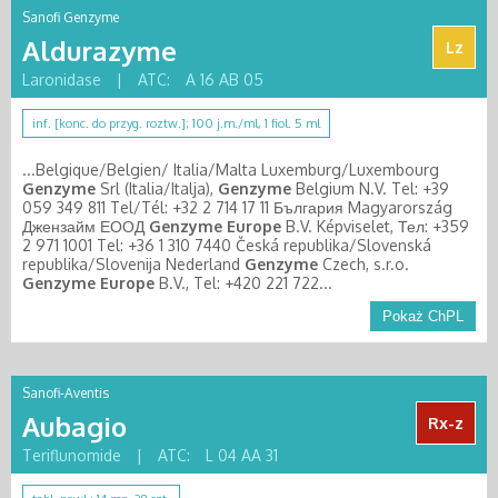
Sanofi Genzyme
Aldurazyme
Lz
Laronidase
|
ATC:
A 16 AB 05
inf. [konc. do przyg. roztw.]; 100 j.m./ml, 1 fiol. 5 ml
...Belgique/Belgien/ Italia/Malta Luxemburg/Luxembourg
Genzyme
Srl (Italia/Italja),
Genzyme
Belgium N.V. Tel: +39
059 349 811 Tel/Tél: +32 2 714 17 11 България Magyarország
Джензайм ЕООД
Genzyme
Europe
B.V. Képviselet, Тел: +359
2 971 1001 Tel: +36 1 310 7440 Česká republika/Slovenská
republika/Slovenija Nederland
Genzyme
Czech, s.r.o.
Genzyme
Europe
B.V., Tel: +420 221 722...
Pokaż ChPL
Sanofi-Aventis
Aubagio
Rx-z
Teriflunomide
|
ATC:
L 04 AA 31