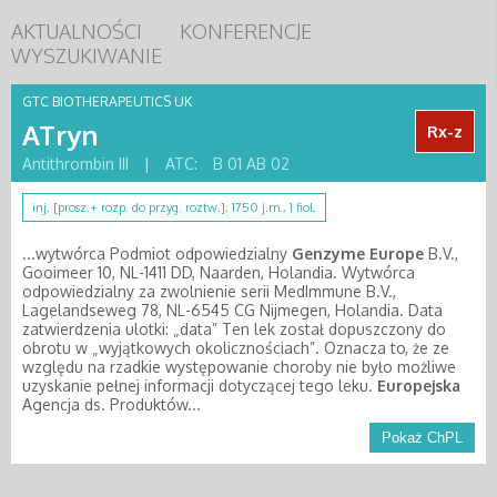
AKTUALNOŚCI
KONFERENCJE
WYSZUKIWANIE
GTC BIOTHERAPEUTICS UK
ATryn
Rx-z
Antithrombin III
|
ATC:
B 01 AB 02
inj. [prosz.+ rozp. do przyg. roztw.]; 1750 j.m., 1 fiol.
...wytwórca Podmiot odpowiedzialny
Genzyme
Europe
B.V.,
Gooimeer 10, NL-1411 DD, Naarden, Holandia. Wytwórca
odpowiedzialny za zwolnienie serii MedImmune B.V.,
Lagelandseweg 78, NL-6545 CG Nijmegen, Holandia. Data
zatwierdzenia ulotki: „data” Ten lek został dopuszczony do
obrotu w „wyjątkowych okolicznościach”. Oznacza to, że ze
względu na rzadkie występowanie choroby nie było możliwe
uzyskanie pełnej informacji dotyczącej tego leku.
Europejska
Agencja ds. Produktów...
Pokaż ChPL