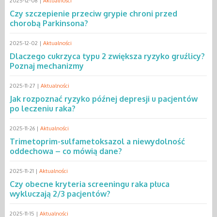
2025-12-08 |
Aktualności
Czy szczepienie przeciw grypie chroni przed
chorobą Parkinsona?
2025-12-02 |
Aktualności
Dlaczego cukrzyca typu 2 zwiększa ryzyko gruźlicy?
Poznaj mechanizmy
2025-11-27 |
Aktualności
Jak rozpoznać ryzyko późnej depresji u pacjentów
po leczeniu raka?
2025-11-26 |
Aktualności
Trimetoprim-sulfametoksazol a niewydolność
oddechowa – co mówią dane?
2025-11-21 |
Aktualności
Czy obecne kryteria screeningu raka płuca
wykluczają 2/3 pacjentów?
2025-11-15 |
Aktualności