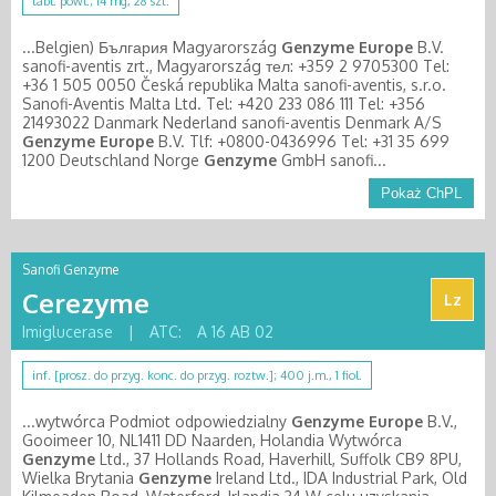
tabl. powl.; 14 mg, 28 szt.
...Belgien) България Magyarország
Genzyme
Europe
B.V.
sanofi-aventis zrt., Magyarország тел: +359 2 9705300 Tel:
+36 1 505 0050 Česká republika Malta sanofi-aventis, s.r.o.
Sanofi-Aventis Malta Ltd. Tel: +420 233 086 111 Tel: +356
21493022 Danmark Nederland sanofi-aventis Denmark A/S
Genzyme
Europe
B.V. Tlf: +0800-0436996 Tel: +31 35 699
1200 Deutschland Norge
Genzyme
GmbH sanofi...
Pokaż ChPL
Sanofi Genzyme
Cerezyme
Lz
Imiglucerase
|
ATC:
A 16 AB 02
inf. [prosz. do przyg. konc. do przyg. roztw.]; 400 j.m., 1 fiol.
...wytwórca Podmiot odpowiedzialny
Genzyme
Europe
B.V.,
Gooimeer 10, NL1411 DD Naarden, Holandia Wytwórca
Genzyme
Ltd., 37 Hollands Road, Haverhill, Suffolk CB9 8PU,
Wielka Brytania
Genzyme
Ireland Ltd., IDA Industrial Park, Old