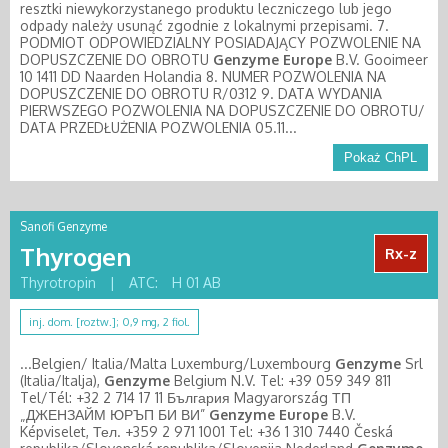
resztki niewykorzystanego produktu leczniczego lub jego
odpady należy usunąć zgodnie z lokalnymi przepisami. 7.
PODMIOT ODPOWIEDZIALNY POSIADAJĄCY POZWOLENIE NA
DOPUSZCZENIE DO OBROTU
Genzyme
Europe
B.V. Gooimeer
10 1411 DD Naarden Holandia 8. NUMER POZWOLENIA NA
DOPUSZCZENIE DO OBROTU R/0312 9. DATA WYDANIA
PIERWSZEGO POZWOLENIA NA DOPUSZCZENIE DO OBROTU/
DATA PRZEDŁUŻENIA POZWOLENIA 05.11...
Pokaż ChPL
Sanofi Genzyme
Thyrogen
Rx-z
Thyrotropin
|
ATC:
H 01 AB
inj. dom. [roztw.]; 0,9 mg, 2 fiol.
...Belgien/ Italia/Malta Luxemburg/Luxembourg
Genzyme
Srl
(Italia/Italja),
Genzyme
Belgium N.V. Tel: +39 059 349 811
Tel/Tél: +32 2 714 17 11 България Magyarország ТП
„ДЖЕНЗАЙМ ЮРЪП БИ ВИ”
Genzyme
Europe
B.V.
Képviselet, Тел. +359 2 971 1001 Tel: +36 1 310 7440 Česká