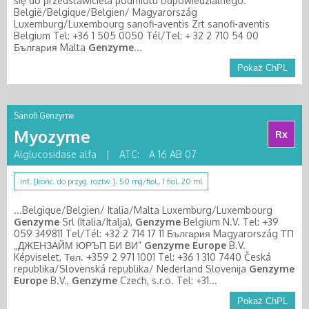
się do przedstawiciela podmiotu odpowiedzialnego.
België/Belgique/Belgien/ Magyarország
Luxemburg/Luxembourg sanofi-aventis Zrt sanofi-aventis
Belgium Tel: +36 1 505 0050 Tél/Tel: + 32 2 710 54 00
България Malta
Genzyme
...
Pokaż ChPL
Sanofi Genzyme
Myozyme
Rx
Alglucosidase alfa
|
ATC:
A 16 AB 07
inf. [konc. do przyg. roztw.]; 50 mg/fiol., 1 fiol. 20 ml
...Belgique/Belgien/ Italia/Malta Luxemburg/Luxembourg
Genzyme
Srl (Italia/Italja),
Genzyme
Belgium N.V. Tel: +39
059 349811 Tel/Tél: +32 2 714 17 11 България Magyarország ТП
„ДЖЕНЗАЙМ ЮРЪП БИ ВИ”
Genzyme
Europe
B.V.
Képviselet, Тел. +359 2 971 1001 Tel: +36 1 310 7440 Česká
republika/Slovenská republika/ Nederland Slovenija
Genzyme
Europe
B.V.,
Genzyme
Czech, s.r.o. Tel: +31...
Pokaż ChPL