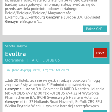
Kilmeaden Road, Waterford, Irlandia 34 W celu uzyskania
bardziej szczegółowych informacji należy zwrócić się do
przedstawiciela podmiotu odpowiedzialnego.
België/Belgique/Belgien/ Magyarország
Luxemburg/Luxembourg
Genzyme
Europe
B.V. Képviselet
Genzyme
Belgium N...
Pokaż ChPL
Sanofi Genzyme
Evoltra
Rx-z
Clofarabine
|
ATC:
L 01 BB 06
inj. [konc. do przyg. roztw.]; 1 mg/ml, 1 fiol. 20 ml
...lub 20 fiolek, lecz nie wszystkie rodzaje opakowań mogą
znajdować się w obrocie. 31 Podmiot odpowiedzialny:
Genzyme
Europe
B.V. Gooimeer 10 1411DD Naarden Holandia
tel: +31 (0)35 699 12 00 fax: +31 (0) 35 694 32 14 Wytwórca:
Pharmachemie B.V. (PCH) Swensweg 5 Haarlem Holandia
Genzyme
Ltd. 37 Hollands Road Haverhill, Suffolk CB9 8PU
Wielka Brytania W celu uzyskania bardziej szczegółowych...