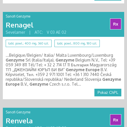
Sanofi Genzyme
Renagel
Rx
Sevelamer
|
ATC:
V 03 AE 02
tabl. powl.; 400 mg, 360 szt.
tabl. powl.; 800 mg, 180 szt.
...Belgique/Belgien/ Italia/ Malta Luxembourg/Luxemburg
Genzyme
Srl (Italia/Italja),
Genzyme
Belgium N.V., Tel: +39
059 349 811 Tél/Tel: + 32 2 714 17 11 България Magyarország
ТП „ДЖЕНЗАЙМ ЮРЪП БИ ВИ”
Genzyme
Europe
B.V.
Képviselet, Тел. +359 2 971 1001 Tel: +36 1 310 7440 Česká
republika/Slovenská republika/ Nederland Slovenija
Genzyme
Europe
B.V.,
Genzyme
Czech s.r.o. Tel...
Pokaż ChPL
Sanofi Genzyme
Renvela
Rx